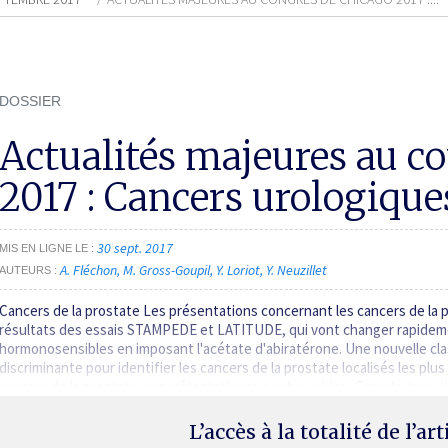
DOSSIER
Actualités majeures au c
2017 : Cancers urologique
30 sept. 2017
MIS EN LIGNE LE
A. Fléchon
M. Gross-Goupil
Y. Loriot
Y. Neuzillet
AUTEURS
Cancers de la prostate Les présentations concernant les cancers de la 
résultats des essais STAMPEDE et LATITUDE, qui vont changer rapideme
hormonosensibles en imposant l'acétate d'abiratérone. Une nouvelle cla
discriminante pour identifier les cancers de la prostate localisés les plus
cancers de la prostate non métastatiques sont curables. Compte ten
L’accès à la totalité de l’ar