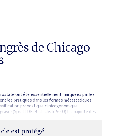
ongrès de Chicago
s
prostate ont été essentiellement marquées par les
nt les pratiques dans les formes métastatiques
ssification pronostique clinicogénomique
 graves(Spratt DE et al., abstr. 5000) La majorité des
u des conséquences physiques et psychologiques…
ticle est protégé