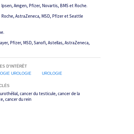
n, Ipsen, Amgen, Pfizer, Novartis, BMS et Roche.
en, Roche, AstraZeneca, MSD, Pfizer et Seattle
he.
Bayer, Pfizer, MSD, Sanofi, Astellas, AstraZeneca,
ES D’INTÉRÊT
OGIE UROLOGIE
UROLOGIE
CLÉS
urothélial
cancer du testicule
cancer de la
te
cancer du rein