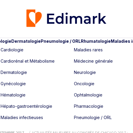
logie
Dermatologie
Pneumologie / ORL
Rhumatologie
Maladies 
Cardiologie
Maladies rares
Cardiorénal et Métabolisme
Médecine générale
Dermatologie
Neurologie
Gynécologie
Oncologie
Hématologie
Ophtalmologie
Hépato-gastroentérologie
Pharmacologie
Maladies infectieuses
Pneumologie / ORL
EPTEMBRE 2017
ACTUALITÉS MAJEURES AU CONGRÈS DE CHICAGO 2017 :...