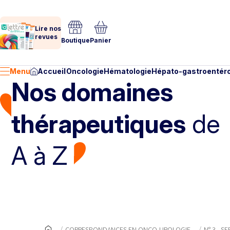
Lire nos
revues
Boutique
Panier
Menu
Accueil
Oncologie
Hématologie
Hépato-gastroentéro
Nos domaines
thérapeutiques
de
A à Z
CORRESPONDANCES EN ONCO-UROLOGIE
N° 3 - S