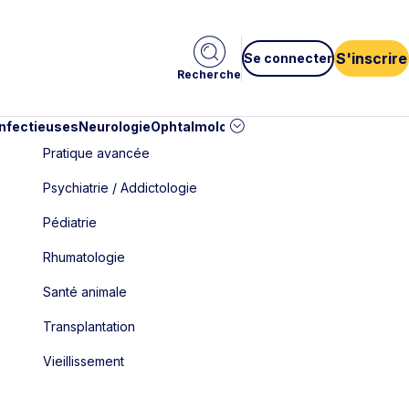
S'inscrire
Se connecter
Recherche
infectieuses
Neurologie
Ophtalmologie
Pédiatrie
Cardiologie
Car
Pratique avancée
Psychiatrie / Addictologie
Pédiatrie
Rhumatologie
Santé animale
Transplantation
Vieillissement