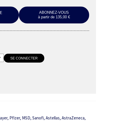
ABONNEZ-VOUS
E
à partir de 135,00 €
Bayer, Pfizer, MSD, Sanofi, Astellas, AstraZeneca,