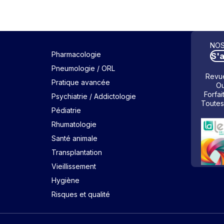
NOS
Pharmacologie
S'
Pneumologie / ORL
Revue
Pratique avancée
Ou
Forfai
Psychiatrie / Addictologie
Toutes
Pédiatrie
Rhumatologie
Santé animale
Transplantation
Vieillissement
Hygiène
Risques et qualité