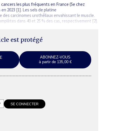
s cancers les plus fréquents en France (5e chez
n 2023 [1]. Les sels de platine
e des carcinomes ­urothéliaux envahissant le muscle.
omplètes dans 40 et 25 % des cas, respectivement [2].
ticle est protégé
ABONNEZ-VOUS
E
à partir de 135,00 €