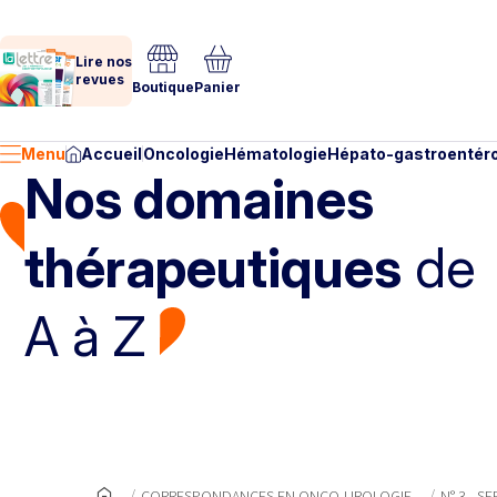
Lire nos
revues
Boutique
Panier
Menu
Accueil
Oncologie
Hématologie
Hépato-gastroentéro
Nos domaines
thérapeutiques
de
A à Z
CORRESPONDANCES EN ONCO-UROLOGIE
N° 3 - S