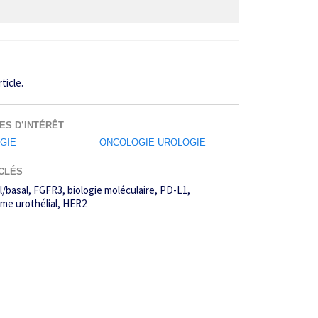
ticle.
ES D’INTÉRÊT
GIE
ONCOLOGIE UROLOGIE
CLÉS
l/basal
FGFR3
biologie moléculaire
PD-L1
me urothélial
HER2