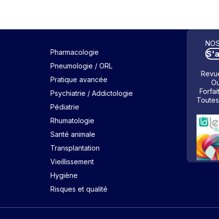
NOS
Pharmacologie
S'
Pneumologie / ORL
Revue
Pratique avancée
Ou
Forfai
Psychiatrie / Addictologie
Toutes
Pédiatrie
Rhumatologie
Santé animale
Transplantation
Vieillissement
Hygiène
Risques et qualité