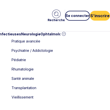
S'inscrire
Se connecter
Recherche
infectieuses
Neurologie
Ophtalmologie
Pédiatrie
Cardiologie
Car
Pratique avancée
Psychiatrie / Addictologie
Pédiatrie
Rhumatologie
Santé animale
Transplantation
Vieillissement