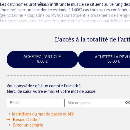
Les carcinomes urothéliaux infiltrant le muscle se situent au 8e rang de
l’homme) avec une incidence estimée à 14 062 cas tous sexes confondus e
(gemcitabine + cisplatine ou MVAC) constituent le traitement de 1re lign
En néoadjuvant, ces traitements montrent des réponses partielles ou c
En cas de réponse…
L’accès à la totalité de l’ar
ACHETEZ L'ARTICLE
ACHETEZ LA REVU
9,00 €
56,00 €
Vous possédez déjà un compte Edimark ?
Merci de saisir votre e-mail et votre mot de passe.
Identifiant ou mot de passe oublié
Besoin d'aide ?
Créer un compte