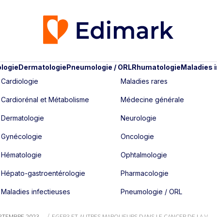
logie
Dermatologie
Pneumologie / ORL
Rhumatologie
Maladies 
Cardiologie
Maladies rares
Cardiorénal et Métabolisme
Médecine générale
Dermatologie
Neurologie
Gynécologie
Oncologie
Hématologie
Ophtalmologie
Hépato-gastroentérologie
Pharmacologie
Maladies infectieuses
Pneumologie / ORL
EPTEMBRE 2023
FGFR3 ET AUTRES MARQUEURS DANS LE CANCER DE LA V...