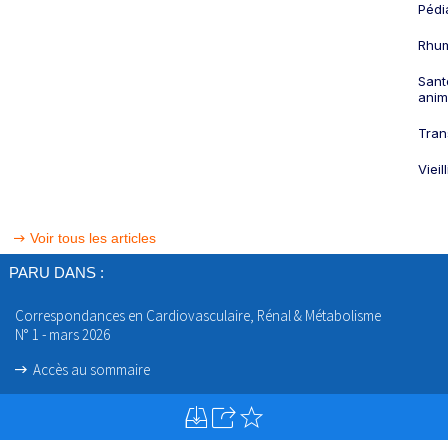
Pédi
Rhum
Sant
anim
Tran
Viei
Voir tous les articles
PARU DANS :
Correspondances en Cardiovasculaire, Rénal & Métabolisme
N° 1 - mars 2026
Accès au sommaire