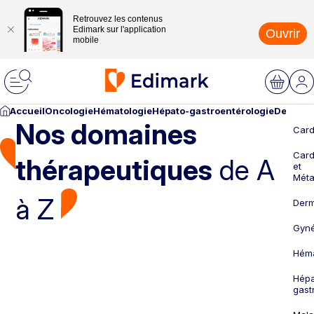
Retrouvez les contenus
Edimark sur l'application
Ouvrir
mobile
Accueil
Oncologie
Hématologie
Hépato-gastroentérologie
Dermato
Nos domaines
Card
Card
thérapeutiques
de A
et
Méta
à Z
Derm
Gyné
Héma
Hépa
gast