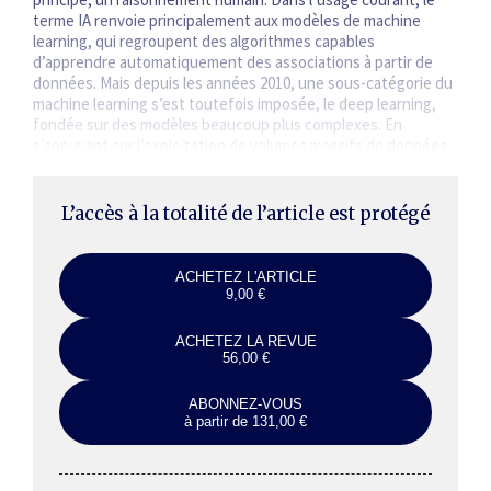
terme IA renvoie principalement aux modèles de machine
learning, qui regroupent des algorithmes capables
d’apprendre automatiquement des associations à partir de
données. Mais depuis les années 2010, une sous-catégorie du
machine learning s’est toutefois imposée, le deep learning,
fondée sur des modèles beaucoup plus complexes. En
s’appuyant sur l’exploitation de volumes massifs de données,
ces modèles permettent d’atteindre…
L’accès à la totalité de l’article est protégé
ACHETEZ L'ARTICLE
9,00 €
ACHETEZ LA REVUE
56,00 €
ABONNEZ-VOUS
à partir de 131,00 €