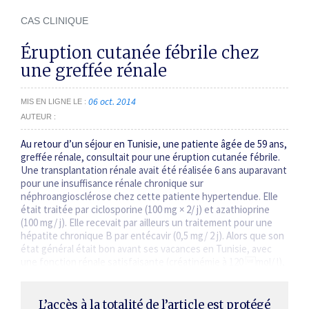
CAS CLINIQUE
Éruption cutanée fébrile chez
une greffée rénale
06 oct. 2014
MIS EN LIGNE LE
AUTEUR
Au retour d’un séjour en Tunisie, une patiente âgée de 59 ans,
greffée rénale, consultait pour une éruption cutanée fébrile.
Une transplantation rénale avait été réalisée 6 ans auparavant
pour une insuffisance rénale chronique sur
néphroangiosclérose chez cette patiente hypertendue. Elle
était traitée par ciclosporine (100 mg × 2/ j) et azathioprine
(100 mg/ j). Elle recevait par ailleurs un traitement pour une
hépatite chronique B par entécavir (0,5 mg/ 2 j). Alors que son
état général était bon avant ses vacances en Tunisie, avec
une fonction rénale satisfaisante (créatinémie à 120 mol/ l),
…
L’accès à la totalité de l’article est protégé