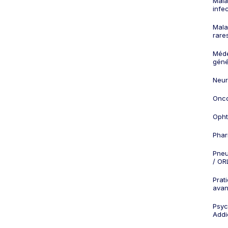
Mala
infe
Mala
rare
Méd
géné
Neur
Onco
Opht
Phar
Pneu
/ OR
Prat
ava
Psych
Addi