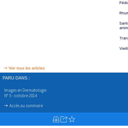
Pédi
Rhum
Sant
anim
Tran
Viei
Voir tous les articles
PARU DANS :
Images en Dermatologie
N° 5 - octobre 2014
Accès au sommaire