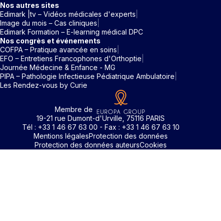
Nos autres sites
Edimark |tv – Vidéos médicales d'experts
Image du mois – Cas cliniques
Edimark Formation – E-learning médical DPC
Nos congrès et événements
COFPA – Pratique avancée en soins
EFO – Entretiens Francophones d'Orthoptie
Journée Médecine & Enfance - MG
PIPA – Pathologie Infectieuse Pédiatrique Ambulatoire
Les Rendez-vous by Curie
Membre de
19-21 rue Dumont-d'Urville, 75116 PARIS
Tél : +33 1 46 67 63 00 - Fax : +33 1 46 67 63 10
Mentions légales
Protection des données
Protection des données auteurs
Cookies
Identifiant / Mot de passe oubli
Pour accéder aux contenus publiés sur Edimark.fr vous dev
posséder un compte et vous identifier au moyen d’un email e
Déjà inscrit(e)
Déjà inscrit(e)
Pas encore inscrit(e) ?
Pas encore inscrit(e) ?
Vous avez oublié votre mot de passe ?
d’un mot de passe. L’email est celui que vous avez renseigné
Merci de saisir votre e-mail. Vous recevrez un message
lors de votre inscription ou de votre abonnement à l’une de 
Connectez-vous à votre compte
Connectez-vous à votre compte
pour réinitialiser votre mot de passe.
publications. Si toutefois vous ne vous souvenez plus de vos