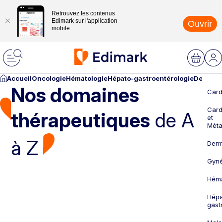
Retrouvez les contenus
Edimark sur l'application
Ouvrir
mobile
Accueil
Oncologie
Hématologie
Hépato-gastroentérologie
Dermato
Nos domaines
Card
Card
thérapeutiques
de A
et
Méta
à Z
Derm
Gyné
Héma
Hépa
gast