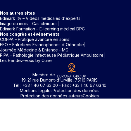
Nos autres sites
Edimark |tv – Vidéos médicales d'experts
Image du mois – Cas cliniques
Edimark Formation – E-learning médical DPC
Nos congrès et événements
COFPA – Pratique avancée en soins
EFO – Entretiens Francophones d'Orthoptie
Journée Médecine & Enfance - MG
PIPA – Pathologie Infectieuse Pédiatrique Ambulatoire
Les Rendez-vous by Curie
Membre de
19-21 rue Dumont-d'Urville, 75116 PARIS
Tél : +33 1 46 67 63 00 - Fax : +33 1 46 67 63 10
Mentions légales
Protection des données
Protection des données auteurs
Cookies
Identifiant / Mot de passe oubli
Pour accéder aux contenus publiés sur Edimark.fr vous dev
posséder un compte et vous identifier au moyen d’un email e
Déjà inscrit(e)
Déjà inscrit(e)
Pas encore inscrit(e) ?
Pas encore inscrit(e) ?
Vous avez oublié votre mot de passe ?
d’un mot de passe. L’email est celui que vous avez renseigné