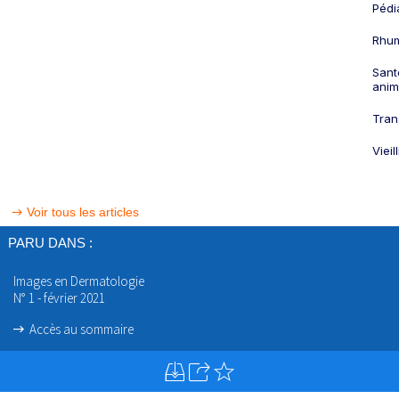
Pédi
Rhum
Sant
anim
Tran
Viei
Voir tous les articles
PARU DANS :
Images en Dermatologie
N° 1 - février 2021
Accès au sommaire