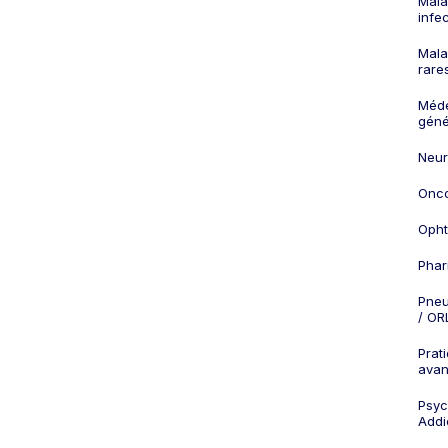
Mala
infe
Mala
rare
Méd
géné
Neur
Onco
Opht
Phar
Pneu
/ OR
Prat
ava
Psych
Addi