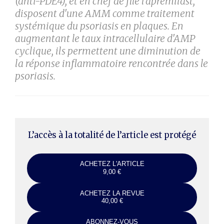
(anti-PDE4), et en chef de file l'aprémilast,
disposent d'une AMM comme traitement
systémique du psoriasis en plaques. En
augmentant le taux intracellulaire d'AMP
cyclique, ils permettent une diminution de
la réponse inflammatoire rencontrée dans le
psoriasis.
L’accès à la totalité de l’article est protégé
ACHETEZ L'ARTICLE
9,00 €
ACHETEZ LA REVUE
40,00 €
ABONNEZ-VOUS