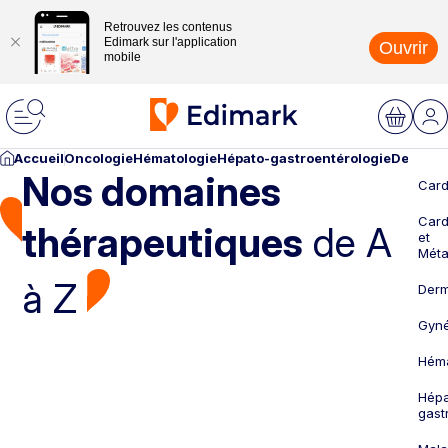
Retrouvez les contenus
Edimark sur l'application
Ouvrir
mobile
Accueil
Oncologie
Hématologie
Hépato-gastroentérologie
Dermato
Nos domaines
Card
Card
thérapeutiques
de A
et
Méta
à Z
Derm
Gyné
Héma
Hépa
gast