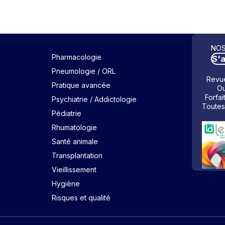
NOS
Pharmacologie
S'
Pneumologie / ORL
Revue
Pratique avancée
Ou
Forfai
Psychiatrie / Addictologie
Toutes
Pédiatrie
Rhumatologie
Santé animale
Transplantation
Vieillissement
Hygiène
Risques et qualité