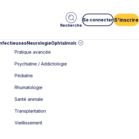
S'inscrire
Se connecter
Recherche
infectieuses
Neurologie
Ophtalmologie
Pédiatrie
Cardiologie
Car
Pratique avancée
Psychiatrie / Addictologie
Pédiatrie
Rhumatologie
Santé animale
Transplantation
Vieillissement