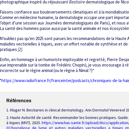
photographique inspiré du réjouissant
Bestiaire
dermatologique de Nico
Faisons confiance aux bouleversements climatiques et à la mondialisation
Comme en médecine humaine, la dermatologie occupe une part importante 
l’objet d’une session aux Journées dermatologiques de Paris), et nous a
La santé des hommes passe aussi par la santé animale et nos écosystèm
N’oubliez pas qu’en 2025 sont parues les recommandations de la Haute A
maladies vectorielles à tiques, avec un effort notable de synthèse et d
pratiques
[2]
.
Enfin, en hommage à un humoriste impitoyable et regretté, Pierre Desp
vue imprenable sur la tombe de Frédéric Chopin), je vous encourage à r
incorrecte sur le règne animal (ou le règne à Nimal ?)
*
*
https://www.radiofrance.fr/franceinter/podcasts/chroniques-de-la-hai
Références
1. Kluger N. Bestiaries in clinical dermatology. Ann Dermatol Venereol 20
2. Haute Autorité de santé. Recommander les bonnes pratiques. Guide. 
à tiques (MVT). 2025.
https://www.has-sante.fr/upload/docs/application
02/borreliose_de_lyme_et_autres_maladies_vectorielles_a_tiques_m