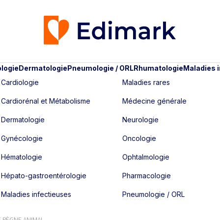
logie
Dermatologie
Pneumologie / ORL
Rhumatologie
Maladies 
Cardiologie
Maladies rares
Cardiorénal et Métabolisme
Médecine générale
Dermatologie
Neurologie
Gynécologie
Oncologie
Hématologie
Ophtalmologie
Hépato-gastroentérologie
Pharmacologie
Maladies infectieuses
Pneumologie / ORL
E RÈGNE ANIMAL