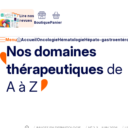
Lire nos
revues
Boutique
Panier
Menu
Accueil
Oncologie
Hématologie
Hépato-gastroentéro
Nos domaines
thérapeutiques
de
A à Z
IMAGES EN DERMATOLOGIE
N° 2-3 - JUIN 2026
L