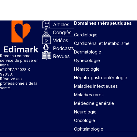
Domaines thérapeutiques
Articles
Congrès
Cardiologie
Vidéos
Cardiorénal et Métabolisme
Podcasts
Dermatologie
Revues
Reconnu comme
Gynécologie
service de presse en
ligne.
Hématologie
n° CPPAP 1028 X
92038.
Hépato-gastroentérologie
Réservé aux
professionnels de la
Maladies infectieuses
santé.
Maladies rares
Médecine générale
Neurologie
Oncologie
Ophtalmologie