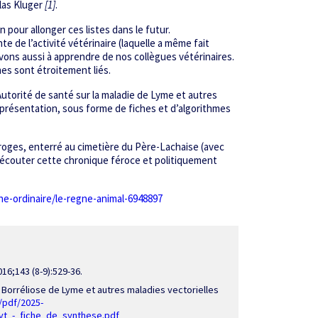
las Kluger
[1]
.
 pour allonger ces listes dans le futur.
de l’activité vétérinaire (laquelle a même fait
vons aussi à apprendre de nos collègues vétérinaires.
es sont étroitement liés.
utorité de santé sur la maladie de Lyme et autres
e présentation, sous forme de fiches et d’algorithmes
roges, enterré au cimetière du Père-Lachaise (avec
éécouter cette chronique féroce et politiquement
ne-ordinaire/le-regne-animal-6948897
16;143 (8-9):529-36.
Borréliose de Lyme et autres maladies vectorielles
/pdf/2025-
vt_-_fiche_de_synthese.pdf