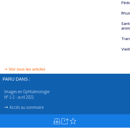
Pédi
Rhum
Sant
anim
Tran
Viei
Voir tous les articles
PARU DANS :
Images en Ophtalmologie
N° 1-2 - avril 2021
Accès au sommaire