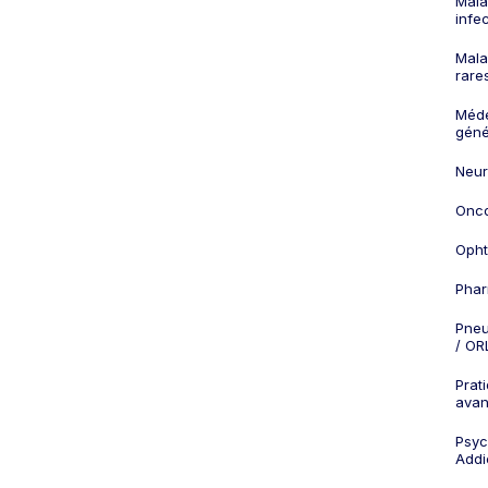
Mala
infe
Mala
rare
Méd
géné
Neur
Onco
Opht
Phar
Pneu
/ OR
Prat
ava
Psych
Addi