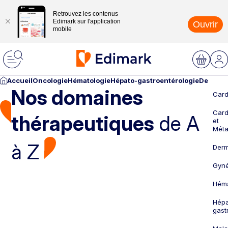
Retrouvez les contenus
Edimark sur l'application
Ouvrir
mobile
Accueil
Oncologie
Hématologie
Hépato-gastroentérologie
Dermato
Nos domaines
Card
Card
thérapeutiques
de A
et
Méta
à Z
Derm
Gyné
Héma
Hépa
gast