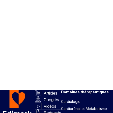
Domaines thérapeutiques
Articles
Congrès
Cardiologie
Vidéos
Cardiorénal et Métabolisme
Podcasts