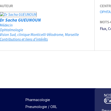
AUTEUR
CENTR
OPHTA
Dr Sacha GUEUNOUN
MOTS-
Médecin
Flux
C
Ophtalmologie
Vision Sud, clinique Monticelli-Vélodrome
Marseille
Contributions et liens d’intérêts
NOS
Pharmacologie
S'
Pneumologie / ORL
Revue