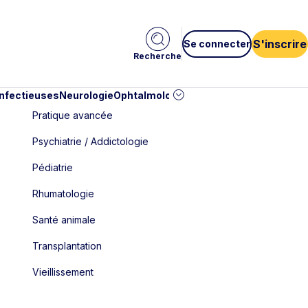
S'inscrire
Se connecter
Recherche
infectieuses
Neurologie
Ophtalmologie
Pédiatrie
Cardiologie
Car
Pratique avancée
Psychiatrie / Addictologie
Pédiatrie
Rhumatologie
Santé animale
Transplantation
Vieillissement