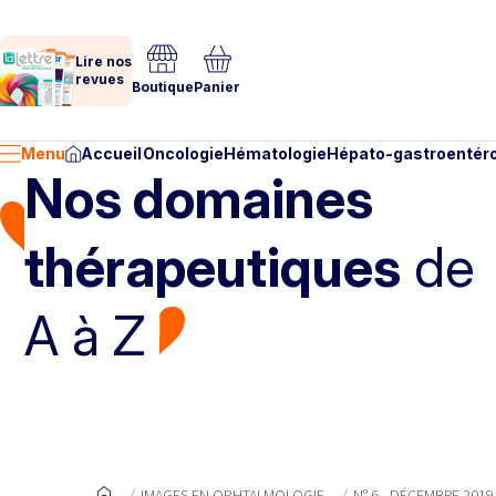
Lire nos
revues
Boutique
Panier
Menu
Accueil
Oncologie
Hématologie
Hépato-gastroentéro
Nos domaines
thérapeutiques
de
A à Z
IMAGES EN OPHTALMOLOGIE
N° 6 - DÉCEMBRE 2019