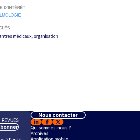
E D’INTÉRÊT
LMOLOGIE
CLÉS
entres médicaux
organisation
Nous contacter
 REVUES
abonner
Qui sommes-nous ?
Archives
Application mobile
s à l'unité