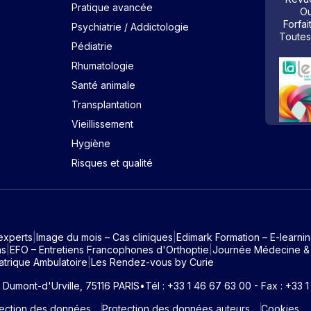
Pratique avancée
Ou
Forfai
Psychiatrie / Addictologie
Toutes
Pédiatrie
Rhumatologie
Santé animale
Transplantation
Vieillissement
Hygiène
Risques et qualité
experts
Image du mois – Cas cliniques
Edimark Formation – E-learni
ns
EFO – Entretiens Francophones d'Orthoptie
Journée Médecine &
atrique Ambulatoire
Les Rendez-vous by Curie
e Dumont-d'Urville, 75116 PARIS
•
Tél : +33 1 46 67 63 00 - Fax : +33 
tection des données
Protection des données auteurs
Cookies