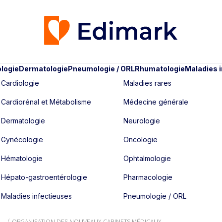
logie
Dermatologie
Pneumologie / ORL
Rhumatologie
Maladies 
Cardiologie
Maladies rares
Cardiorénal et Métabolisme
Médecine générale
Dermatologie
Neurologie
Gynécologie
Oncologie
Hématologie
Ophtalmologie
Hépato-gastroentérologie
Pharmacologie
Maladies infectieuses
Pneumologie / ORL
ORGANISATION DES NOUVEAUX CABINETS MÉDICAUX