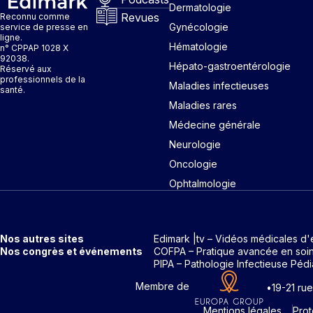
Dermatologie
Revues
Reconnu comme
Gynécologie
service de presse en
ligne.
Hématologie
n° CPPAP 1028 X
92038.
Hépato-gastroentérologie
Réservé aux
professionnels de la
Maladies infectieuses
santé.
Maladies rares
Médecine générale
Neurologie
Oncologie
Ophtalmologie
Nos autres sites
Edimark |tv – Vidéos médicales d'
Nos congrès et événements
COFPA – Pratique avancée en soi
PIPA – Pathologie Infectieuse Pédi
Membre de
•
19-21 ru
Mentions légales
Pro