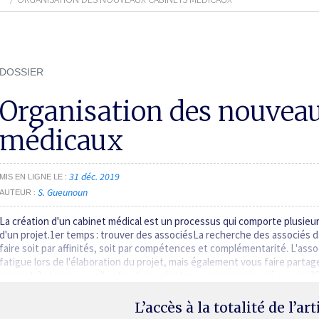
DOSSIER
Organisation des nouveau
médicaux
31 déc. 2019
MIS EN LIGNE LE
S. Gueunoun
AUTEUR
La création d'un cabinet médical est un processus qui comporte plusieu
d'un projet.1er temps : trouver des associésLa recherche des associés dan
faire soit par affinités, soit par compétences et complémentarité. L'ass
fatigue lors de l'élaboration du projet, mais également vous faire partag
concret.2e temps : quelle structure adopter, avec mon associé ou seul ?
L’accès à la totalité de l’ar