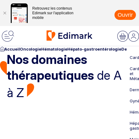
Retrouvez les contenus
Edimark sur l'application
Ouvrir
mobile
Accueil
Oncologie
Hématologie
Hépato-gastroentérologie
Dermato
Nos domaines
Card
Card
thérapeutiques
de A
et
Méta
à Z
Derm
Gyné
Héma
Hépa
gast