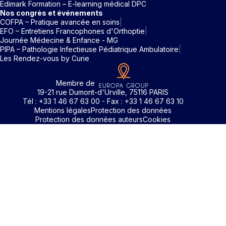
Edimark Formation – E-learning médical DPC
Nos congrès et événements
COFPA – Pratique avancée en soins
EFO – Entretiens Francophones d'Orthoptie
Journée Médecine & Enfance - MG
PIPA – Pathologie Infectieuse Pédiatrique Ambulatoire
Les Rendez-vous by Curie
Membre de
19-21 rue Dumont-d'Urville, 75116 PARIS
Tél : +33 1 46 67 63 00 - Fax : +33 1 46 67 63 10
Mentions légales
Protection des données
Protection des données auteurs
Cookies
Identifiant / Mot de passe oubli
Pour accéder aux contenus publiés sur Edimark.fr vous dev
posséder un compte et vous identifier au moyen d’un email e
Déjà inscrit(e)
Déjà inscrit(e)
Pas encore inscrit(e) ?
Pas encore inscrit(e) ?
Vous avez oublié votre mot de passe ?
d’un mot de passe. L’email est celui que vous avez renseigné
Merci de saisir votre e-mail. Vous recevrez un message
lors de votre inscription ou de votre abonnement à l’une de 
Connectez-vous à votre compte
Connectez-vous à votre compte
pour réinitialiser votre mot de passe.
publications. Si toutefois vous ne vous souvenez plus de vos
identifiants, veuillez nous contacter en cliquant
ici
.
Votre adresse email
Votre adresse email