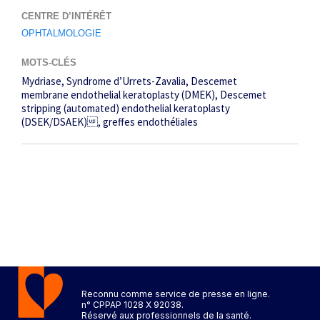
CENTRE D’INTÉRÊT
OPHTALMOLOGIE
MOTS-CLÉS
Mydriase
Syndrome d’Urrets-Zavalia
Descemet
membrane endothelial keratoplasty (DMEK)
Descemet
stripping (automated) endothelial keratoplasty
(DSEK/DSAEK)
greffes endothéliales
Reconnu comme service de presse en ligne.
n° CPPAP 1028 X 92038.
Réservé aux professionnels de la santé.