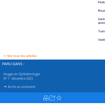
Pédi
Rhum
Sant
anim
Tran
Viei
Voir tous les articles
PARU DANS :
Images en Ophtalmologie
N° 7 - décembre 2015
Accès au sommaire