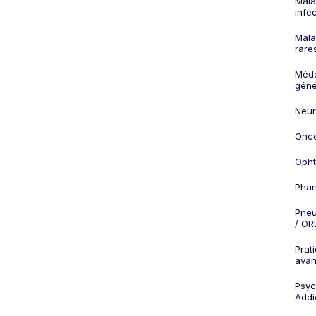
Mala
infe
Mala
rare
Méd
géné
Neur
Onco
Opht
Phar
Pneu
/ OR
Prat
ava
Psych
Addi