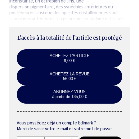
inconstante, un ectropion de l'iris, une
dispersion pigmentaire, des synéchies antérieures ou
postérieures ainsi que des opacités cristalliniennes sous-
capsulaires antérieures. Un glaucome secondaire est assez
rare.
L’accès à la totalité de l’article est protégé
ACHETEZ L'ARTICLE
9,00 €
ACHETEZ LA REVUE
56,00 €
ABONNEZ-VOUS
à partir de 135,00 €
Vous possédez déjà un compte Edimark ?
Merci de saisir votre e-mail et votre mot de passe.