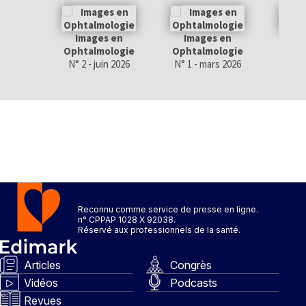
Images en
Images en
Im
Ophtalmologie
Ophtalmologie
Opht
N° 2 - juin 2026
N° 1 - mars 2026
N° 4 
Reconnu comme service de presse en ligne.
n° CPPAP 1028 X 92038.
Réservé aux professionnels de la santé.
Articles
Congrès
Vidéos
Podcasts
Revues