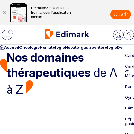
Retrouvez les contenus
Edimark sur l'application
Ouvrir
mobile
Accueil
Oncologie
Hématologie
Hépato-gastroentérologie
Dermato
Nos domaines
Card
Card
thérapeutiques
de A
et
Méta
à Z
Derm
Gyné
Héma
Hépa
gast