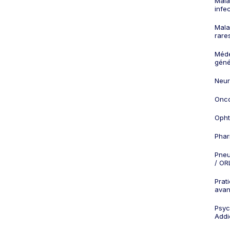
Mala
infe
Mala
rare
Méd
géné
Neur
Onco
Opht
Phar
Pneu
/ OR
Prat
ava
Psych
Addi