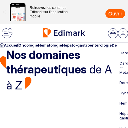
Retrouvez les contenus
Edimark sur l'application
Ouvrir
mobile
Accueil
Oncologie
Hématologie
Hépato-gastroentérologie
Dermato
Nos domaines
Card
Card
thérapeutiques
de A
et
Méta
à Z
Derm
Gyné
Héma
Hépa
gast