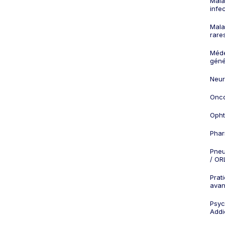
Mala
infe
Mala
rare
Méd
géné
Neur
Onco
Opht
Phar
Pneu
/ OR
Prat
ava
Psych
Addi