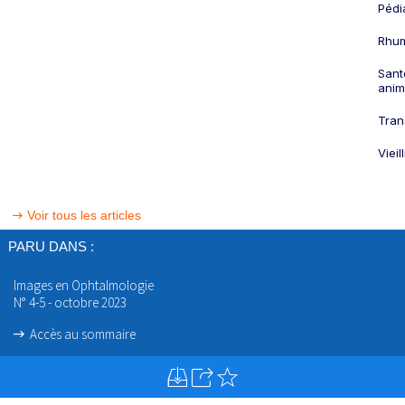
Pédi
Rhum
Sant
anim
Tran
Viei
Voir tous les articles
PARU DANS :
Images en Ophtalmologie
N° 4-5 - octobre 2023
Accès au sommaire