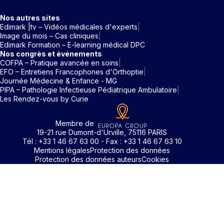
Nos autres sites
Edimark |tv – Vidéos médicales d'experts
Image du mois – Cas cliniques
Edimark Formation – E-learning médical DPC
Nos congrès et événements
COFPA – Pratique avancée en soins
EFO – Entretiens Francophones d'Orthoptie
Journée Médecine & Enfance - MG
PIPA – Pathologie Infectieuse Pédiatrique Ambulatoire
Les Rendez-vous by Curie
Membre de
19-21 rue Dumont-d'Urville, 75116 PARIS
Tél : +33 1 46 67 63 00 - Fax : +33 1 46 67 63 10
Mentions légales
Protection des données
Protection des données auteurs
Cookies
Identifiant / Mot de passe oubli
Pour accéder aux contenus publiés sur Edimark.fr vous dev
posséder un compte et vous identifier au moyen d’un email e
Déjà inscrit(e)
Déjà inscrit(e)
Pas encore inscrit(e) ?
Pas encore inscrit(e) ?
Vous avez oublié votre mot de passe ?
d’un mot de passe. L’email est celui que vous avez renseigné
Merci de saisir votre e-mail. Vous recevrez un message