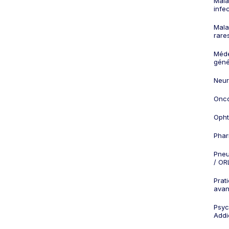
Mala
infe
Mala
rare
Méd
géné
Neur
Onco
Opht
Phar
Pneu
/ OR
Prat
ava
Psych
Addi