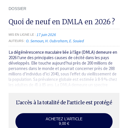
DOSSIER
Quoi de neuf en DMLA en 2026 ?
17 juin 2026
MIS EN LIGNE LE
O. Semoun
H. Oubraham
E. Souied
AUTEURS
La dégénérescence maculaire liée à l’âge (DMLA) demeure en
2026 l’une des principales causes de cécité dans les pays
développés. Elle touche aujourd’hui près de 200 millions de
personnes dans le monde et pourrait concerner près de 288
millions d’individus d’ici 2040, sous l’effet du vieillissement de
la population. Sa prévalence globale est estimée à 8-9 % chez
les adultes de 45 à 85 ans. La DMLA demeure un spectre
clinique hétérogène.…
L’accès à la totalité de l’article est protégé
ACHETEZ L'ARTICLE
9,00 €