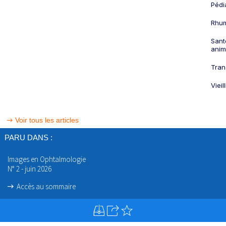
Pédi
Rhum
Sant
anim
Tran
Viei
Voir tous les articles
PARU DANS :
Images en Ophtalmologie
N° 2 - juin 2026
Accès au sommaire