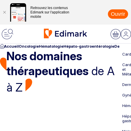
Retrouvez les contenus
Edimark sur l'application
Ouvrir
mobile
Accueil
Oncologie
Hématologie
Hépato-gastroentérologie
Dermato
Nos domaines
Card
Card
thérapeutiques
de A
et
Méta
à Z
Derm
Gyné
Héma
Hépa
gast