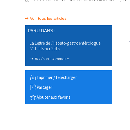
Voir tous les articles
PARU DANS :
La Lettre de l’Hépato-gastroentérologue
N° 1 - février 2015
Accès au sommaire
Imprimer / télécharger
Partager
Ajouter aux favoris