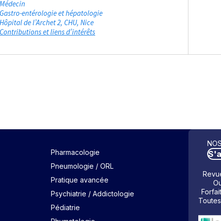
Médecin
Gastro-entérologie et hépatologie
Hôpital de l’Archet 2, CHU
Nice
Contributions et liens d’intérêts
NOS
Pharmacologie
S'
Pneumologie / ORL
Revue
Pratique avancée
Ou
Forfai
Psychiatrie / Addictologie
Toutes
Pédiatrie