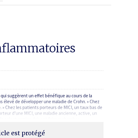
inflammatoires
qui suggèrent un effet bénéfique au cours de la
lus élevé de développer une maladie de Crohn. » Chez
. » Chez les patients porteurs de MICI, un taux bas de
orteur d’une MICI, une maladie ancienne, active, un
r la colestyramine doivent faire rechercher…
ticle est protégé