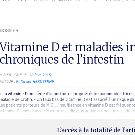
DOSSIER
Vitamine D et maladies 
chroniques de l’intestin
20 févr. 2015
MIS EN LIGNE LE
Pr Xavier HÉBUTERNE
AUTEUR
» La vitamine D possède d’importantes propriétés immunomodulatrices, 
maladie de Crohn. » Un taux bas de vitamine D est associé à un risque p
les patients porteurs de MICI, l’insuffisance en vitamine D est fréquente
vitamine D semble associé à une maladie plus active. » Chez un malade p
antécédent de résection intestinale, la dénutrition et un traitement pa
L’accès à la totalité de l’ar