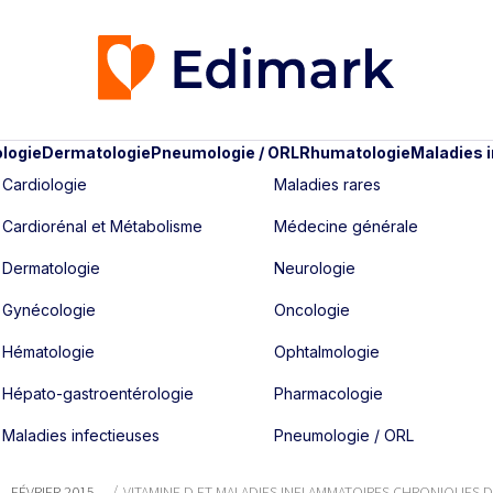
logie
Dermatologie
Pneumologie / ORL
Rhumatologie
Maladies 
Cardiologie
Maladies rares
Cardiorénal et Métabolisme
Médecine générale
Dermatologie
Neurologie
Gynécologie
Oncologie
Hématologie
Ophtalmologie
Hépato-gastroentérologie
Pharmacologie
Maladies infectieuses
Pneumologie / ORL
 - FÉVRIER 2015
VITAMINE D ET MALADIES INFLAMMATOIRES CHRONIQUES D.