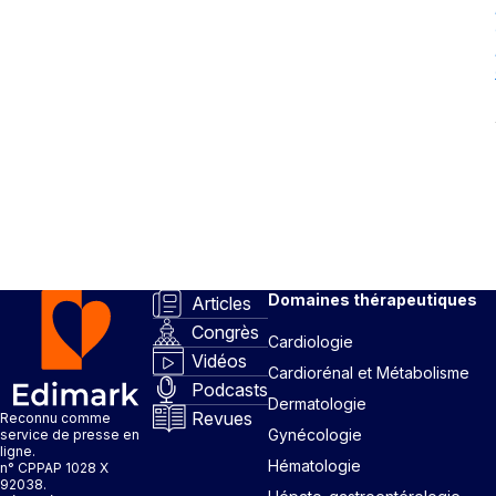
Domaines thérapeutiques
Articles
Congrès
Cardiologie
Vidéos
Cardiorénal et Métabolisme
Podcasts
Dermatologie
Revues
Reconnu comme
Gynécologie
service de presse en
ligne.
Hématologie
n° CPPAP 1028 X
92038.