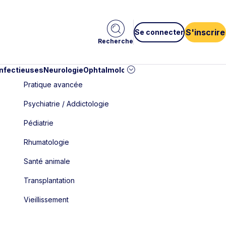
S'inscrire
Se connecter
Recherche
infectieuses
Neurologie
Ophtalmologie
Pédiatrie
Cardiologie
Car
Pratique avancée
Psychiatrie / Addictologie
Pédiatrie
Rhumatologie
Santé animale
Transplantation
Vieillissement
..