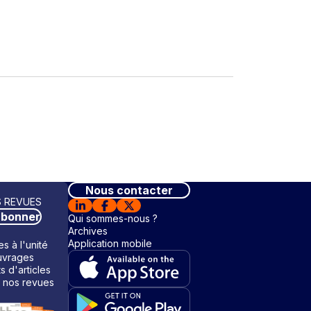
Nous contacter
 REVUES
abonner
Qui sommes-nous ?
Archives
Application mobile
s à l'unité
vrages
ts d'articles
 nos revues