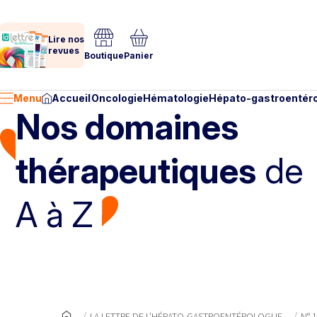
Lire nos
revues
Boutique
Panier
Menu
Accueil
Oncologie
Hématologie
Hépato-gastroentéro
Nos domaines
thérapeutiques
de
A à Z
LA LETTRE DE L’HÉPATO-GASTROENTÉROLOGUE
N° 1