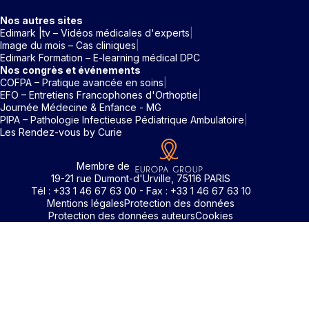
Nos autres sites
Edimark |tv – Vidéos médicales d'experts
Image du mois – Cas cliniques
Edimark Formation – E-learning médical DPC
Nos congrès et événements
COFPA – Pratique avancée en soins
EFO – Entretiens Francophones d'Orthoptie
Journée Médecine & Enfance - MG
PIPA – Pathologie Infectieuse Pédiatrique Ambulatoire
Les Rendez-vous by Curie
Membre de
19-21 rue Dumont-d'Urville, 75116 PARIS
Tél : +33 1 46 67 63 00 - Fax : +33 1 46 67 63 10
Mentions légales
Protection des données
Protection des données auteurs
Cookies
Identifiant / Mot de passe oubli
Pour accéder aux contenus publiés sur Edimark.fr vous dev
posséder un compte et vous identifier au moyen d’un email e
Déjà inscrit(e)
Déjà inscrit(e)
Pas encore inscrit(e) ?
Pas encore inscrit(e) ?
Vous avez oublié votre mot de passe ?
d’un mot de passe. L’email est celui que vous avez renseigné
Merci de saisir votre e-mail. Vous recevrez un message
lors de votre inscription ou de votre abonnement à l’une de 
Connectez-vous à votre compte
Connectez-vous à votre compte