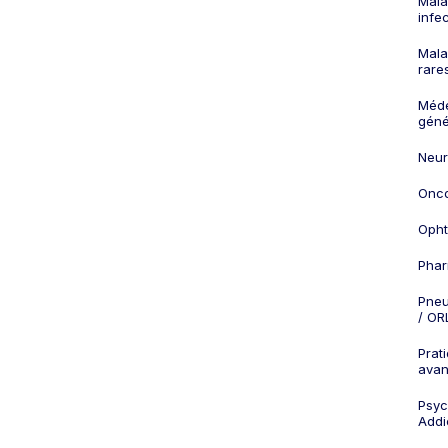
Mala
infe
Mala
rare
Méd
géné
Neur
Onco
Opht
Phar
Pneu
/ OR
Prat
ava
Psych
Addi