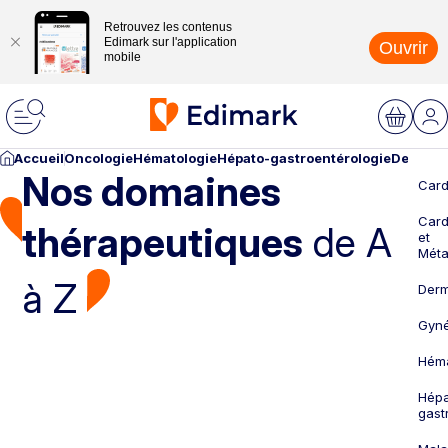
Retrouvez les contenus
Edimark sur l'application
Ouvrir
mobile
Accueil
Oncologie
Hématologie
Hépato-gastroentérologie
Dermato
Nos domaines
Card
Card
thérapeutiques
de A
et
Méta
à Z
Derm
Gyné
Héma
Hépa
gast