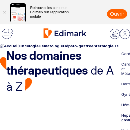
Retrouvez les contenus
Edimark sur l'application
Ouvrir
mobile
Accueil
Oncologie
Hématologie
Hépato-gastroentérologie
Dermato
Nos domaines
Card
Card
thérapeutiques
de A
et
Méta
à Z
Derm
Gyné
Héma
Hépa
gast