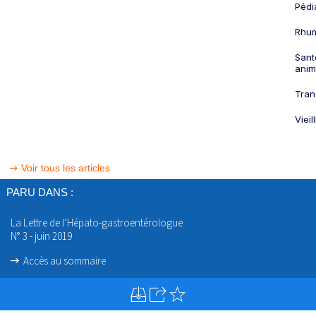
Pédi
Rhum
Sant
anim
Tran
Viei
Voir tous les articles
PARU DANS :
La Lettre de l’Hépato-gastroentérologue
N° 3 - juin 2019
Accès au sommaire