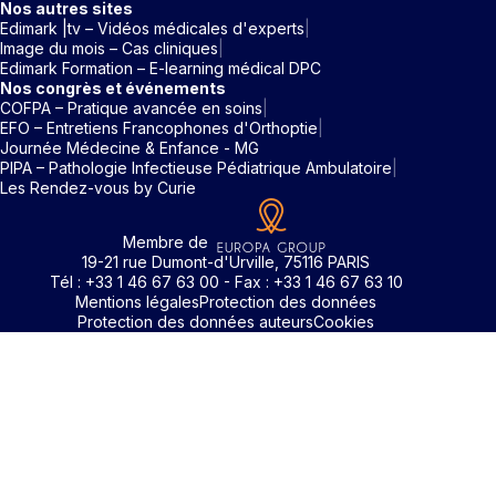
Nos autres sites
Edimark |tv – Vidéos médicales d'experts
Image du mois – Cas cliniques
Edimark Formation – E-learning médical DPC
Nos congrès et événements
COFPA – Pratique avancée en soins
EFO – Entretiens Francophones d'Orthoptie
Journée Médecine & Enfance - MG
PIPA – Pathologie Infectieuse Pédiatrique Ambulatoire
Les Rendez-vous by Curie
Membre de
19-21 rue Dumont-d'Urville, 75116 PARIS
Tél : +33 1 46 67 63 00 - Fax : +33 1 46 67 63 10
Mentions légales
Protection des données
Protection des données auteurs
Cookies
Identifiant / Mot de passe oubli
Pour accéder aux contenus publiés sur Edimark.fr vous dev
posséder un compte et vous identifier au moyen d’un email e
Déjà inscrit(e)
Déjà inscrit(e)
Pas encore inscrit(e) ?
Pas encore inscrit(e) ?
Vous avez oublié votre mot de passe ?
d’un mot de passe. L’email est celui que vous avez renseigné
Merci de saisir votre e-mail. Vous recevrez un message
lors de votre inscription ou de votre abonnement à l’une de 
Connectez-vous à votre compte
Connectez-vous à votre compte
pour réinitialiser votre mot de passe.
publications. Si toutefois vous ne vous souvenez plus de vos