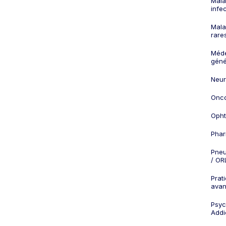
Mala
infe
Mala
rare
Méd
géné
Neur
Onco
Opht
Phar
Pneu
/ OR
Prat
ava
Psych
Addi