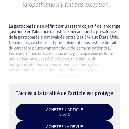
idiopathique n'y fait pas exception.
La gastroparésie se définit par un retard objectif de la vidange
gastrique en l'absence d'obstacle mécanique. La prévalence
de la gastroparésie est évaluée entre 2 et 3 % aux États-Unis.
Néanmoins, ce chiffre est probablement sous-estimé du fait
du caractère paucisymptomatique de certains patients (1).
Les symptômes dits cardinaux de la gastroparésie incluent :
une sensation de satiété précoce, une plénitude
postprandiale, des nausées et vomissements, des
ballonnements et des douleurs abdominales, une
augmentation du périmètre abdominal et un météorisme
abdominal (2). Néanmoins, cette symptomatologie…
L’accès à la totalité de l’article est protégé
ACHETEZ L'ARTICLE
9,00 €
ACHETEZ LA REVUE