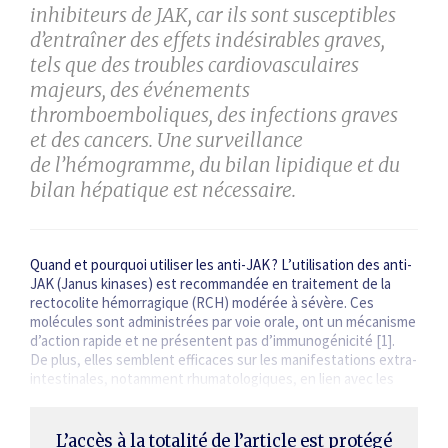
inhibiteurs de JAK, car ils sont susceptibles
d’entraîner des effets indésirables graves,
tels que des troubles cardiovasculaires
majeurs, des événements
thromboemboliques, des infections graves
et des cancers. Une surveillance
de l’hémogramme, du bilan lipidique et du
bilan hépatique est nécessaire.
Quand et pourquoi utiliser les anti­-JAK ? L’utilisation des anti­-
JAK (Janus kinases) est recommandée en traitement de la
rectocolite ­hémo­rragique (RCH) modérée à sévère. Ces
molécules sont administrées par voie orale, ont un mécanisme
d’action rapide et ne présentent pas d’immuno­génicité [1].
De plus, elles semblent efficaces sur les manifestations extra-
intestinales, notamment rhumato­logiques, en lien avec les
maladies inflammatoires…
L’accès à la totalité de l’article est protégé