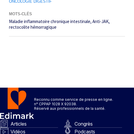
ONCOLOGIE DIGESTIF
MOTS-CLÉS
Maladie inflammatoire chronique intestinale
Anti-JAK
rectocolite hémorragique
Reconnu comme service de presse en ligne.
n° CPPAP 1028 X 92038.
Réservé aux professionnels de la santé.
Articles
Congrès
Vidéos
Podcasts