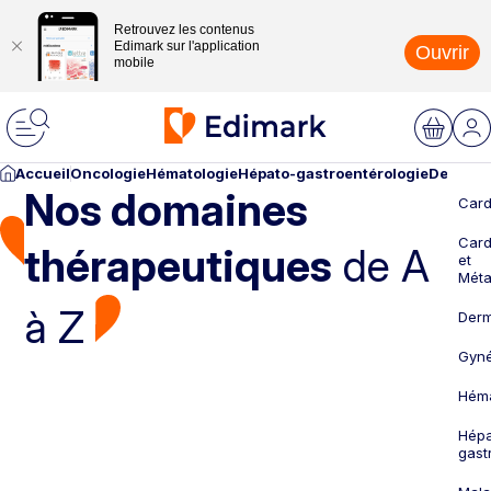
Retrouvez les contenus
Edimark sur l'application
Ouvrir
mobile
Accueil
Oncologie
Hématologie
Hépato-gastroentérologie
Dermato
Nos domaines
Card
Card
thérapeutiques
de A
et
Méta
à Z
Derm
Gyné
Héma
Hépa
gast