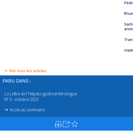
Pédi
Rhum
Sant
anim
Tran
Viei
Voir tous les articles
PARU DANS :
La Lettre de l’Hépato-gastroentérologue
N° 5 - octobre 2023
Accès au sommaire