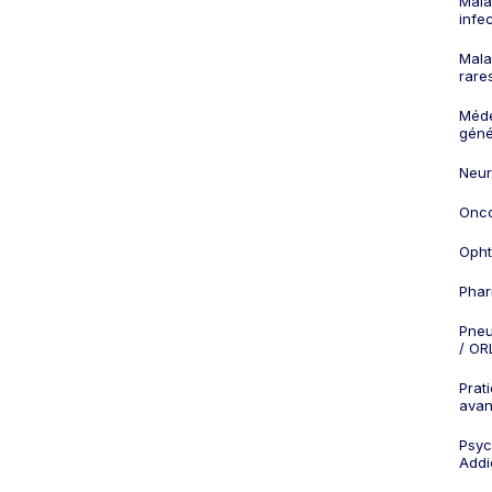
Mala
infe
Mala
rare
Méd
géné
Neur
Onco
Opht
Phar
Pneu
/ OR
Prat
ava
Psych
Addi