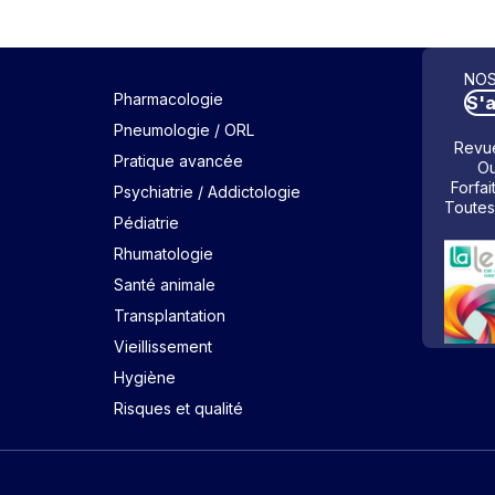
NOS
Pharmacologie
S'
Pneumologie / ORL
Revue
Pratique avancée
Ou
Forfai
Psychiatrie / Addictologie
Toutes
Pédiatrie
Rhumatologie
Santé animale
Transplantation
Vieillissement
Hygiène
Risques et qualité