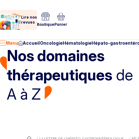
Lire nos
revues
Boutique
Panier
Menu
Accueil
Oncologie
Hématologie
Hépato-gastroentéro
Nos domaines
thérapeutiques
de
A à Z
LA LETTRE DE L’HÉPATO-GASTROENTÉROLOGUE
N° 2