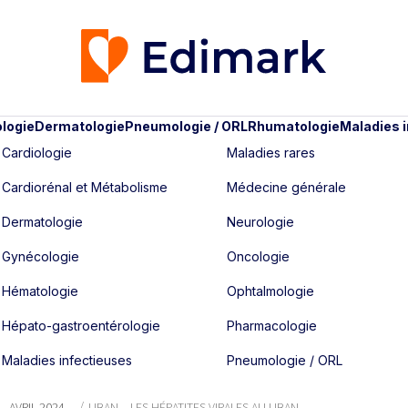
logie
Dermatologie
Pneumologie / ORL
Rhumatologie
Maladies 
Cardiologie
Maladies rares
Cardiorénal et Métabolisme
Médecine générale
Dermatologie
Neurologie
Gynécologie
Oncologie
Hématologie
Ophtalmologie
Hépato-gastroentérologie
Pharmacologie
Maladies infectieuses
Pneumologie / ORL
 - AVRIL 2024
LIBAN – LES HÉPATITES VIRALES AU LIBAN