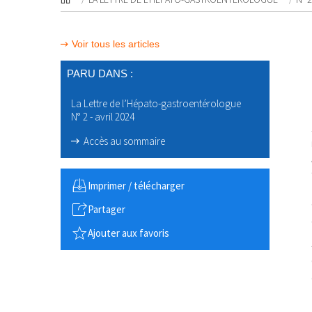
Voir tous les articles
PARU DANS :
La Lettre de l’Hépato-gastroentérologue
N° 2 - avril 2024
Accès au sommaire
Imprimer / télécharger
Partager
Ajouter aux favoris