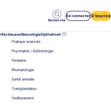
S'inscrire
Se connecter
Recherche
infectieuses
Neurologie
Ophtalmologie
Pédiatrie
Cardiologie
Car
Pratique avancée
Psychiatrie / Addictologie
Pédiatrie
Rhumatologie
Santé animale
Transplantation
Vieillissement