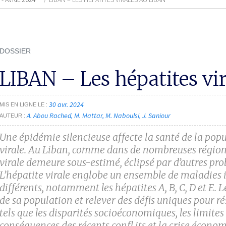
DOSSIER
LIBAN – Les hépatites vir
30 avr. 2024
MIS EN LIGNE LE
A. Abou Rached
M. Mattar
M. Naboulsi
J. Saniour
AUTEUR
Une épidémie silencieuse affecte la santé de la popu
virale. Au Liban, comme dans de nombreuses régions
virale demeure sous-estimé, éclipsé par d’autres pro
L’hépatite virale englobe un ensemble de maladies i
différents, notamment les hépatites A, B, C, D et E. 
de sa population et relever des défis uniques pour r
tels que les disparités socioéconomiques, les limites 
conséquences des récents confl its et la crise écono