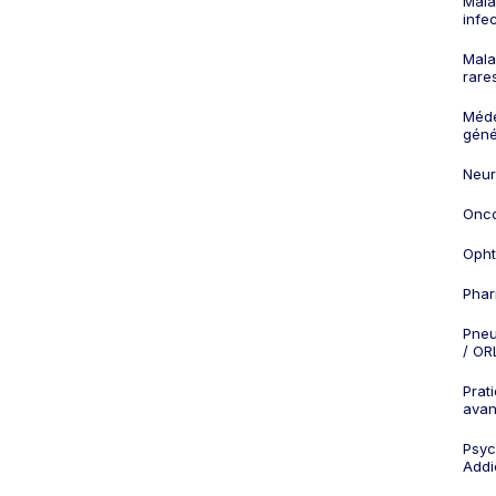
Mala
infe
Mala
rare
Méd
géné
Neur
Onco
Opht
Phar
Pneu
/ OR
Prat
ava
Psych
Addi