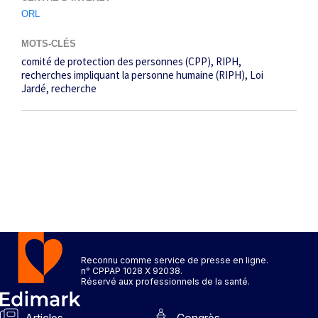
ORL
MOTS-CLÉS
comité de protection des personnes (CPP)
RIPH
recherches impliquant la personne humaine (RIPH)
Loi
Jardé
recherche
Reconnu comme service de presse en ligne.
n° CPPAP 1028 X 92038.
Réservé aux professionnels de la santé.
Articles
Congrès