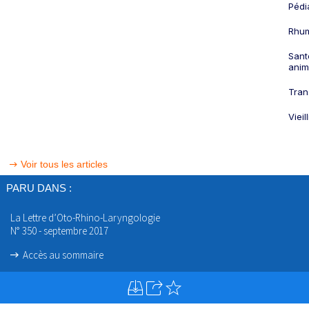
Pédi
Rhum
Sant
anim
Tran
Viei
Voir tous les articles
PARU DANS :
La Lettre d’Oto-Rhino-Laryngologie
N° 350 - septembre 2017
Accès au sommaire