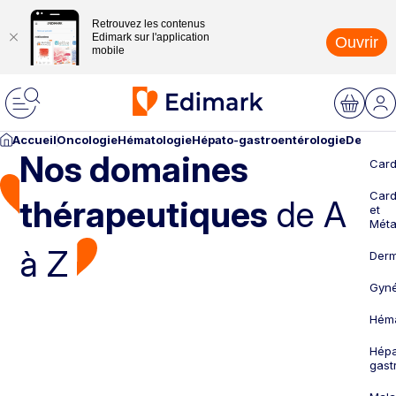
Retrouvez les contenus
Edimark sur l'application
Ouvrir
mobile
Accueil
Oncologie
Hématologie
Hépato-gastroentérologie
Dermato
Nos domaines
Card
Card
thérapeutiques
de A
et
Méta
à Z
Derm
Gyné
Héma
Hépa
gast