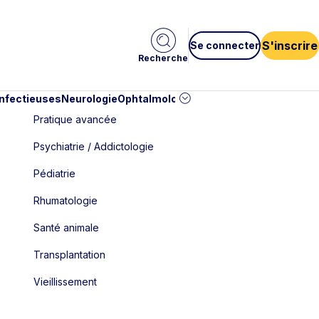
S'inscrire
Se connecter
Recherche
infectieuses
Neurologie
Ophtalmologie
Pédiatrie
Cardiologie
Car
Pratique avancée
Psychiatrie / Addictologie
Pédiatrie
Rhumatologie
Santé animale
Transplantation
Vieillissement
..