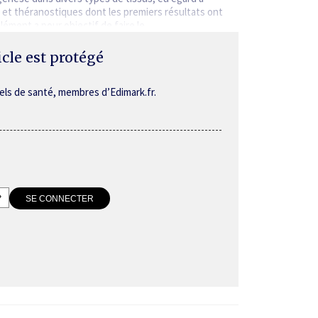
et théranostiques dont les premiers résultats ont
lément a pour objectif de faire le…
ticle est protégé
els de santé, membres d’Edimark.fr.