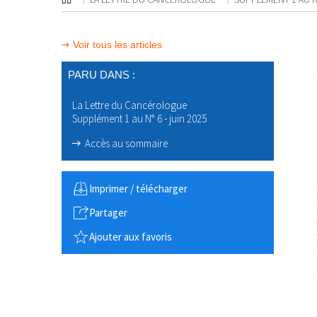
Voir tous les articles
PARU DANS :
La Lettre du Cancérologue
Supplément 1 au N° 6 - juin 2025
Accès au sommaire
Imprimer / télécharger
Partager
Ajouter aux favoris