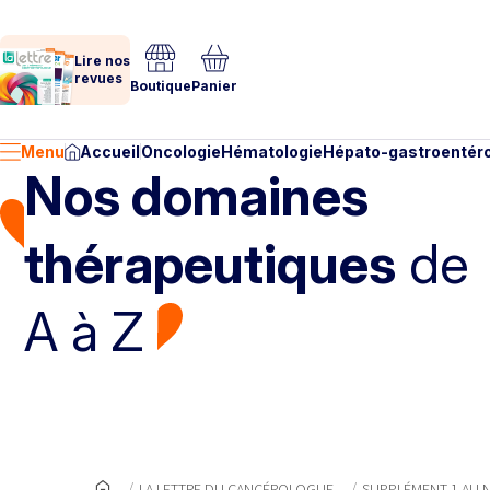
Lire nos
revues
Boutique
Panier
Menu
Accueil
Oncologie
Hématologie
Hépato-gastroentéro
Nos domaines
thérapeutiques
de
A à Z
LA LETTRE DU CANCÉROLOGUE
SUPPLÉMENT 1 AU N°