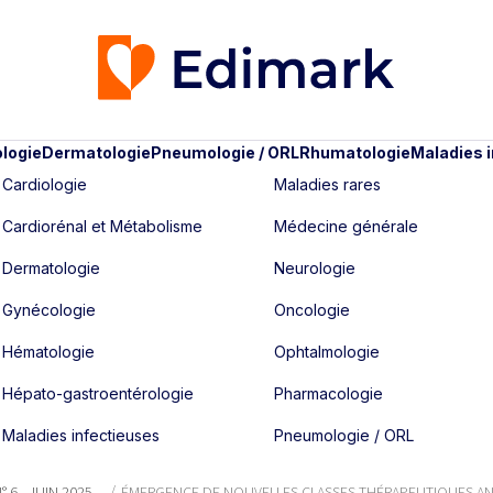
logie
Dermatologie
Pneumologie / ORL
Rhumatologie
Maladies 
Cardiologie
Maladies rares
Cardiorénal et Métabolisme
Médecine générale
Dermatologie
Neurologie
Gynécologie
Oncologie
Hématologie
Ophtalmologie
Hépato-gastroentérologie
Pharmacologie
Maladies infectieuses
Pneumologie / ORL
 6 - JUIN 2025
ÉMERGENCE DE NOUVELLES CLASSES THÉRAPEUTIQUES AN.