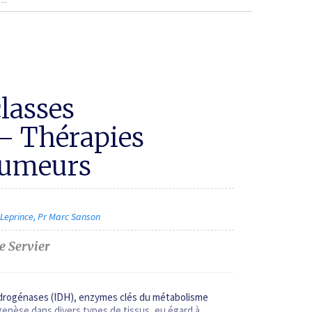
lasses
 – Thérapies
umeurs
-Leprince
Pr Marc Sanson
de
Servier
ydrogénases (IDH), enzymes clés du métabolisme
nèse dans divers types de tissus, eu égard à