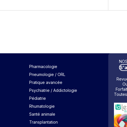
NOS
Pharmacologie
S'
Pneumologie / ORL
Revue
Pratique avancée
Ou
Forfai
Psychiatrie / Addictologie
Toutes
Pédiatrie
Rhumatologie
Santé animale
Transplantation