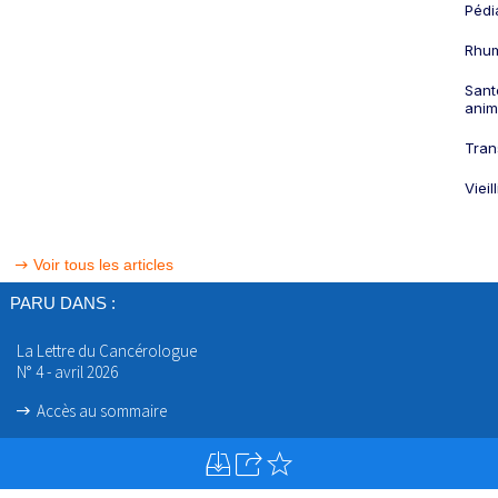
Pédi
Rhum
Sant
anim
Tran
Viei
Voir tous les articles
PARU DANS :
La Lettre du Cancérologue
N° 4 - avril 2026
Accès au sommaire