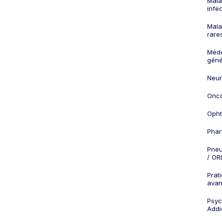
Mala
infe
Mala
rare
Méd
géné
Neur
Onco
Opht
Phar
Pneu
/ OR
Prat
ava
Psych
Addi