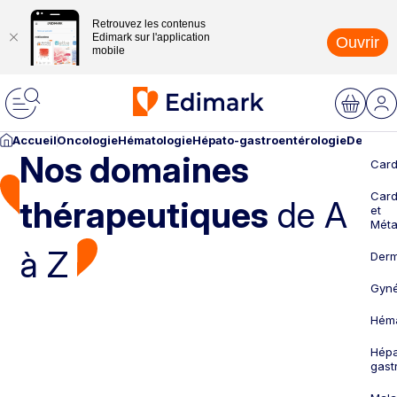
Retrouvez les contenus
Edimark sur l'application
Ouvrir
mobile
Accueil
Oncologie
Hématologie
Hépato-gastroentérologie
Dermato
Nos domaines
Card
Card
thérapeutiques
de A
et
Méta
à Z
Derm
Gyné
Héma
Hépa
gast