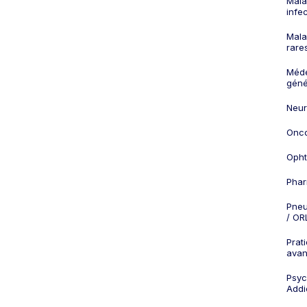
Mala
infe
Mala
rare
Méd
géné
Neur
Onco
Opht
Phar
Pneu
/ OR
Prat
ava
Psych
Addi