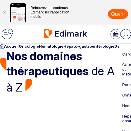
Retrouvez les contenus
Edimark sur l'application
Ouvrir
mobile
Accueil
Oncologie
Hématologie
Hépato-gastroentérologie
Dermato
Nos domaines
Card
Card
thérapeutiques
de A
et
Méta
à Z
Derm
Gyné
Héma
Hépa
gast