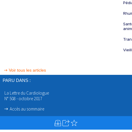
Pédi
Rhum
Sant
anim
Tran
Viei
Voir tous les articles
PARU DANS :
La Lettre du Cardiologue
N° 508 - octobre 2017
Accès au sommaire