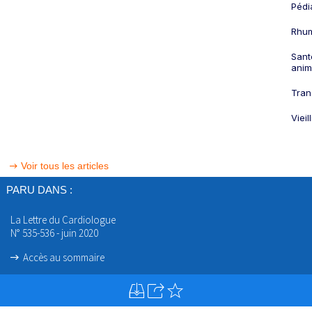
Pédi
Rhum
Sant
anim
Tran
Viei
Voir tous les articles
PARU DANS :
La Lettre du Cardiologue
N° 535-536 - juin 2020
Accès au sommaire