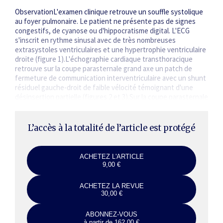
ObservationL'examen clinique retrouve un souffle systolique
au foyer pulmonaire. Le patient ne présente pas de signes
congestifs, de cyanose ou d'hippocratisme digital. L'ECG
s'inscrit en rythme sinusal avec de très nombreuses
extrasystoles ventriculaires et une hypertrophie ventriculaire
droite (figure 1).L'échographie cardiaque transthoracique
retrouve sur la coupe parasternale grand axe un patch de
fermeture de communication interventriculaire avec un shunt
résiduel gauche-droit de faible vélocité témoignant d'une
désinsertion partielle (figures 2 et 3).Sur la coupe parasternale
petit axe,…
L’accès à la totalité de l’article est protégé
ACHETEZ L'ARTICLE
9,00 €
ACHETEZ LA REVUE
30,00 €
ABONNEZ-VOUS
à partir de 162,00 €