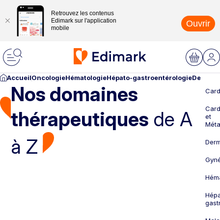
Retrouvez les contenus
Edimark sur l'application
Ouvrir
mobile
Accueil
Oncologie
Hématologie
Hépato-gastroentérologie
Dermato
Nos domaines
Card
Card
thérapeutiques
de A
et
Méta
à Z
Derm
Gyné
Héma
Hépa
gast