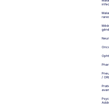
Mala
infe
Mala
rare
Méd
géné
Neur
Onco
Opht
Phar
Pneu
/ OR
Prat
ava
Psych
Addi