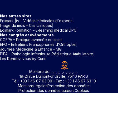
Nos autres sites
Edimark |tv – Vidéos médicales d'experts
Image du mois – Cas cliniques
Edimark Formation – E-learning médical DPC
Nos congrès et événements
COFPA – Pratique avancée en soins
EFO – Entretiens Francophones d'Orthoptie
Journée Médecine & Enfance - MG
PIPA – Pathologie Infectieuse Pédiatrique Ambulatoire
Les Rendez-vous by Curie
Membre de
19-21 rue Dumont-d'Urville, 75116 PARIS
Tél : +33 1 46 67 63 00 - Fax : +33 1 46 67 63 10
Mentions légales
Protection des données
Protection des données auteurs
Cookies
Identifiant / Mot de passe oubli
Pour accéder aux contenus publiés sur Edimark.fr vous dev
posséder un compte et vous identifier au moyen d’un email e
Déjà inscrit(e)
Déjà inscrit(e)
Pas encore inscrit(e) ?
Pas encore inscrit(e) ?