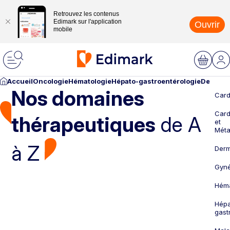
Retrouvez les contenus
Edimark sur l'application
Ouvrir
mobile
Accueil
Oncologie
Hématologie
Hépato-gastroentérologie
Dermato
Nos domaines
Card
Card
thérapeutiques
de A
et
Méta
à Z
Derm
Gyné
Héma
Hépa
gast