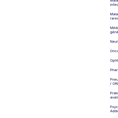
Mala
infe
Mala
rare
Méd
géné
Neur
Onco
Opht
Phar
Pneu
/ OR
Prat
ava
Psych
Addi