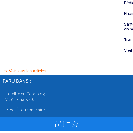
Pédi
Rhum
Sant
anim
Tran
Viei
Voir tous les articles
PARU DANS :
La Lettre du Cardiologue
N° 543 - mars 2021
Accès au sommaire