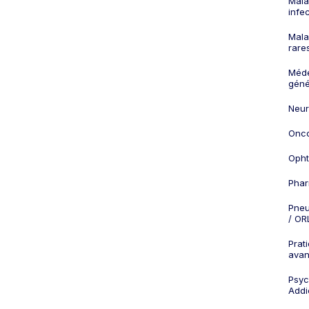
Mala
infe
Mala
rare
Méd
géné
Neur
Onco
Opht
Phar
Pneu
/ OR
Prat
ava
Psych
Addi