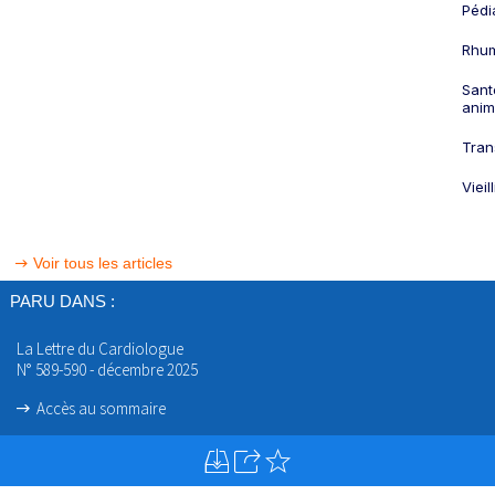
Pédi
Rhum
Sant
anim
Tran
Viei
Voir tous les articles
PARU DANS :
La Lettre du Cardiologue
N° 589-590 - décembre 2025
Accès au sommaire