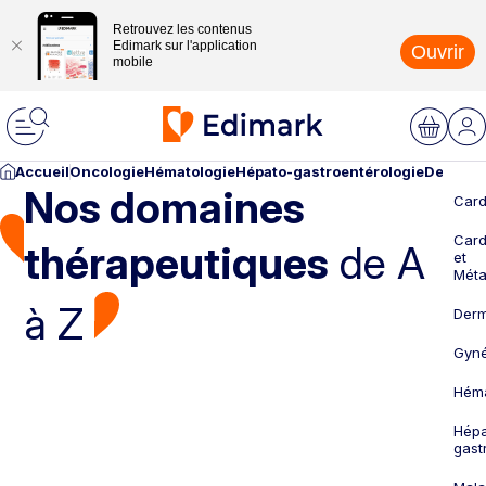
Retrouvez les contenus
Edimark sur l'application
Ouvrir
mobile
Accueil
Oncologie
Hématologie
Hépato-gastroentérologie
Dermato
Nos domaines
Card
Card
thérapeutiques
de A
et
Méta
à Z
Derm
Gyné
Héma
Hépa
gast