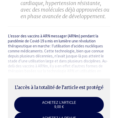
cardiaque, hypertension résistante,
avec des molécules déjà approuvées ou
en phase avancée de développement.
L’essor des vaccins à ARN messager (ARNm) pendant la
pandémie de Covid-19 a mis en lumière une révolution
thérapeutique en marche : l’utilisation d’acides nucléiques
comme médicaments. Cette technologie, bien que connue
depuis plusieurs décennies, n’avait jusque-là pas atteint le
stade d’une utilisation large et dans plusieurs disciplines. Au-
delà des vaccins à ARNm, il y a en effet d’autres formes de
thérapies basées sur la technologie ARN et utilisables en
médecine,…
L’accès à la totalité de l’article est protégé
ACHETEZ L'ARTICLE
9,00 €