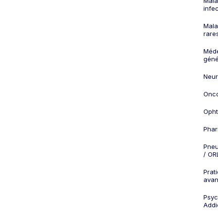
Mala
infe
Mala
rare
Méd
géné
Neur
Onco
Opht
Phar
Pneu
/ OR
Prat
ava
Psych
Addi