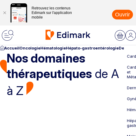
Retrouvez les contenus
Edimark sur l'application
Ouvrir
mobile
Accueil
Oncologie
Hématologie
Hépato-gastroentérologie
Dermato
Nos domaines
Card
Card
thérapeutiques
de A
et
Méta
à Z
Derm
Gyné
Héma
Hépa
gast