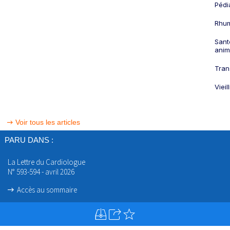
Pédi
Rhum
Sant
anim
Tran
Viei
Voir tous les articles
PARU DANS :
La Lettre du Cardiologue
N° 593-594 - avril 2026
Accès au sommaire