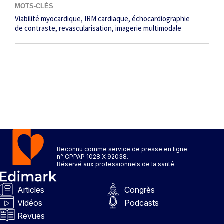
MOTS-CLÉS
Viabilité myocardique
IRM cardiaque
échocardiographie
de contraste
revascularisation
imagerie multimodale
Reconnu comme service de presse en ligne.
n° CPPAP 1028 X 92038.
Réservé aux professionnels de la santé.
Articles
Congrès
Vidéos
Podcasts
Revues