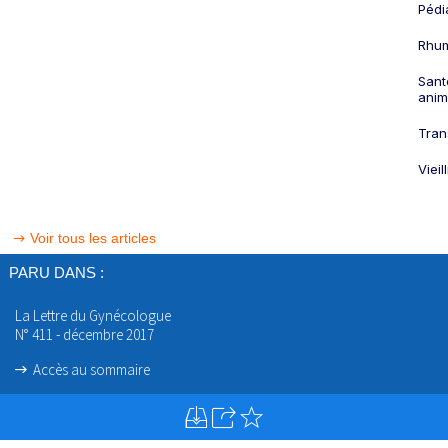
Pédi
Rhum
Sant
anim
Tran
Viei
Voir tous les articles
PARU DANS :
La Lettre du Gynécologue
N° 411 - décembre 2017
Accès au sommaire