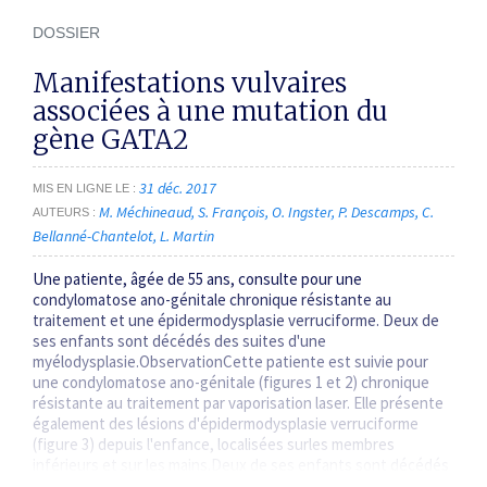
DOSSIER
Manifestations vulvaires
associées à une mutation du
gène GATA2
31 déc. 2017
MIS EN LIGNE LE
M. Méchineaud
S. François
O. Ingster
P. Descamps
C.
AUTEURS
Bellanné-Chantelot
L. Martin
Une patiente, âgée de 55 ans, consulte pour une
condylomatose ano-génitale chronique résistante au
traitement et une épidermodysplasie verruciforme. Deux de
ses enfants sont décédés des suites d'une
myélodysplasie.ObservationCette patiente est suivie pour
une condylomatose ano-génitale (figures 1 et 2) chronique
résistante au traitement par vaporisation laser. Elle présente
également des lésions d'épidermodysplasie verruciforme
(figure 3) depuis l'enfance, localisées surles membres
inférieurs et sur les mains.Deux de ses enfants sont décédés
à l'âge de 30 ans d'une myélodysplasie atypique, compliquée…