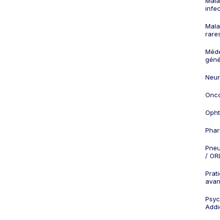
Mala
infe
Mala
rare
Méd
géné
Neur
Onco
Opht
Phar
Pneu
/ OR
Prat
ava
Psych
Addi