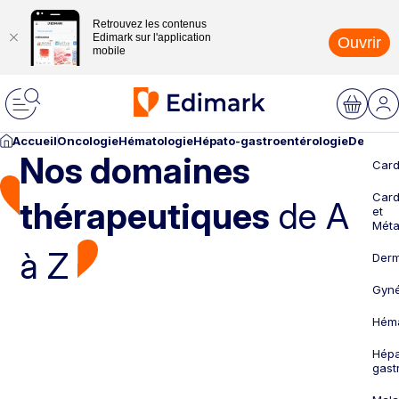
Retrouvez les contenus
Edimark sur l'application
Ouvrir
mobile
Accueil
Oncologie
Hématologie
Hépato-gastroentérologie
Dermato
Nos domaines
Card
Card
thérapeutiques
de A
et
Méta
à Z
Derm
Gyné
Héma
Hépa
gast