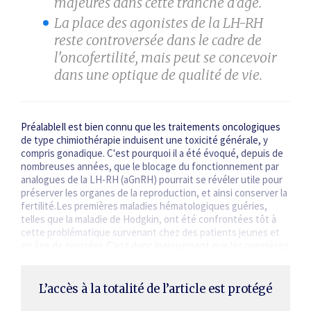
majeures dans cette tranche d'âge.
La place des agonistes de la LH-RH
reste controversée dans le cadre de
l'oncofertilité, mais peut se concevoir
dans une optique de qualité de vie.
PréalableIl est bien connu que les traitements oncologiques
de type chimiothérapie induisent une toxicité générale, y
compris gonadique. C'est pourquoi il a été évoqué, depuis de
nombreuses années, que le blocage du fonctionnement par
analogues de la LH-RH (aGnRH) pourrait se révéler utile pour
préserver les organes de la reproduction, et ainsi conserver la
fertilité.Les premières maladies hématologiques guéries,
telles que la maladie de Hodgkin, ont été confrontées tôt à
cette problématique survenant chez des patients jeunes et
en âge de procréer. C'est donc logiquement que les premières
expériences…
L’accès à la totalité de l’article est protégé