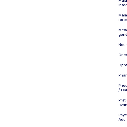
Mala
infe
Mala
rare
Méd
géné
Neur
Onco
Opht
Phar
Pneu
/ OR
Prat
ava
Psych
Addi