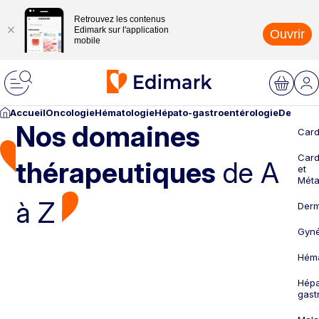
Retrouvez les contenus
Edimark sur l'application
Ouvrir
mobile
Accueil
Oncologie
Hématologie
Hépato-gastroentérologie
Dermato
Nos domaines
Card
Card
thérapeutiques
de A
et
Méta
à Z
Derm
Gyné
Héma
Hépa
gast