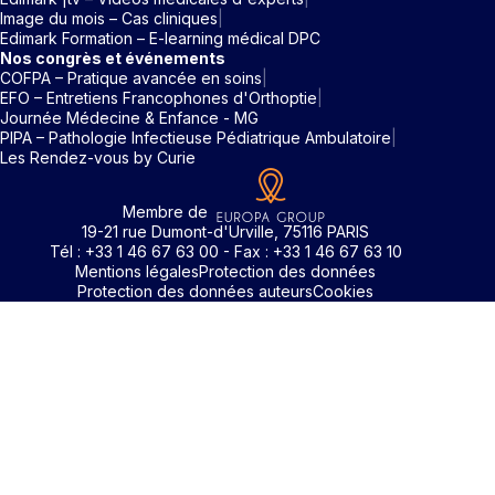
Image du mois – Cas cliniques
Edimark Formation – E-learning médical DPC
Nos congrès et événements
COFPA – Pratique avancée en soins
EFO – Entretiens Francophones d'Orthoptie
Journée Médecine & Enfance - MG
PIPA – Pathologie Infectieuse Pédiatrique Ambulatoire
Les Rendez-vous by Curie
Membre de
19-21 rue Dumont-d'Urville, 75116 PARIS
Tél : +33 1 46 67 63 00 - Fax : +33 1 46 67 63 10
Mentions légales
Protection des données
Protection des données auteurs
Cookies
Identifiant / Mot de passe oubli
Pour accéder aux contenus publiés sur Edimark.fr vous dev
posséder un compte et vous identifier au moyen d’un email e
Déjà inscrit(e)
Déjà inscrit(e)
Pas encore inscrit(e) ?
Pas encore inscrit(e) ?
Vous avez oublié votre mot de passe ?
d’un mot de passe. L’email est celui que vous avez renseigné
Merci de saisir votre e-mail. Vous recevrez un message
lors de votre inscription ou de votre abonnement à l’une de 
Connectez-vous à votre compte
Connectez-vous à votre compte
pour réinitialiser votre mot de passe.
publications. Si toutefois vous ne vous souvenez plus de vos
identifiants, veuillez nous contacter en cliquant
ici
.
Votre adresse email
Votre adresse email