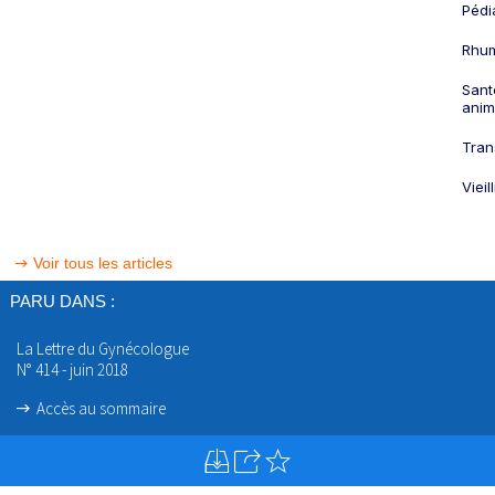
Pédi
Rhum
Sant
anim
Tran
Viei
Voir tous les articles
PARU DANS :
La Lettre du Gynécologue
N° 414 - juin 2018
Accès au sommaire