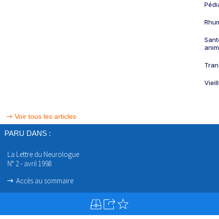
Pédi
Rhum
Sant
anim
Tran
Viei
Voir tous les articles
PARU DANS :
La Lettre du Neurologue
N° 2 - avril 1998
Accès au sommaire