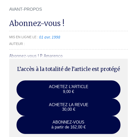
AVANT-PROPOS
Abonnez-vous !
01 avr. 1998
MIS EN LIGNE LE
AUTEUR
Abonnez-vous ! P. Amarenco
L’accès à la totalité de l’article est protégé
ACHETEZ L'ARTICLE
9,00 €
ACHETEZ LA REVUE
30,00 €
ABONNEZ-VOUS
à partir de 162,00 €