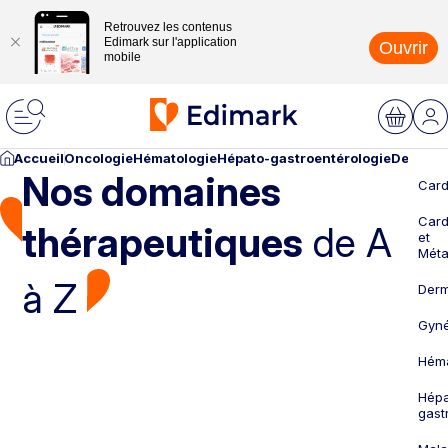
Retrouvez les contenus
Edimark sur l'application
Ouvrir
mobile
Accueil
Oncologie
Hématologie
Hépato-gastroentérologie
Dermato
Nos domaines
Card
Card
thérapeutiques
de A
et
Méta
à Z
Derm
Gyné
Héma
Hépa
gast