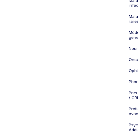
Mala
infe
Mala
rare
Méd
géné
Neur
Onco
Opht
Phar
Pneu
/ OR
Prat
ava
Psych
Addi