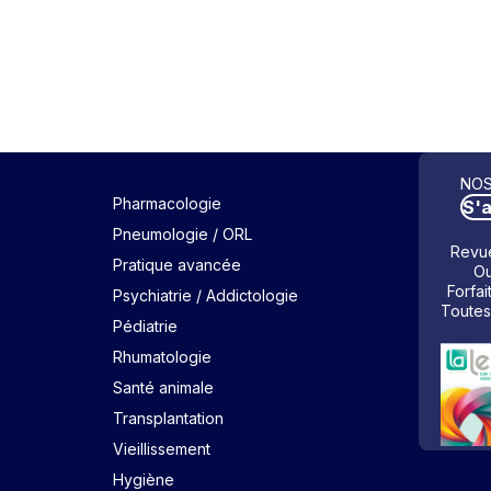
NOS
Pharmacologie
S'
Pneumologie / ORL
Revue
Pratique avancée
Ou
Forfai
Psychiatrie / Addictologie
Toutes
Pédiatrie
Rhumatologie
Santé animale
Transplantation
Vieillissement
Hygiène