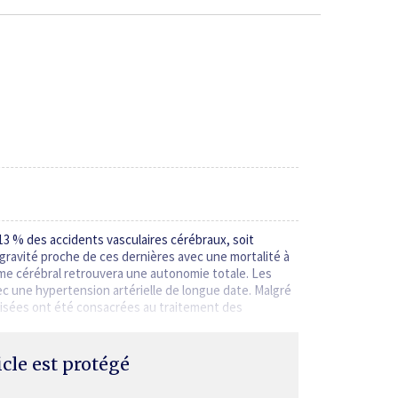
3 % des accidents vasculaires cérébraux, soit
gravité proche de ces dernières avec une mortalité à
ome cérébral retrouvera une autonomie totale. Les
c une hypertension artérielle de longue date. Malgré
misées ont été consacrées au traitement des
ticle est protégé