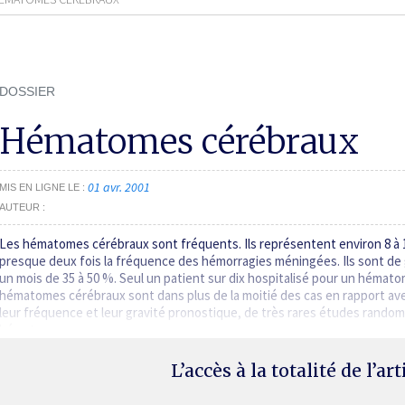
DOSSIER
Hématomes cérébraux
01 avr. 2001
MIS EN LIGNE LE
AUTEUR
Les hématomes cérébraux sont fréquents. Ils représentent environ 8 à 1
presque deux fois la fréquence des hémorragies méningées. Ils sont de 
un mois de 35 à 50 %. Seul un patient sur dix hospitalisé pour un hémat
hématomes cérébraux sont dans plus de la moitié des cas en rapport ave
leur fréquence et leur gravité pronostique, de très rares études rando
hématomes…
L’accès à la totalité de l’ar