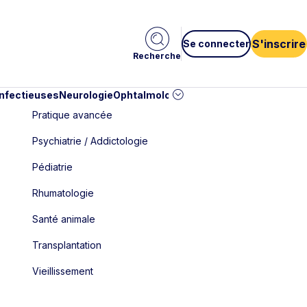
S'inscrire
Se connecter
Recherche
infectieuses
Neurologie
Ophtalmologie
Pédiatrie
Cardiologie
Car
Pratique avancée
Psychiatrie / Addictologie
Pédiatrie
Rhumatologie
Santé animale
Transplantation
Vieillissement