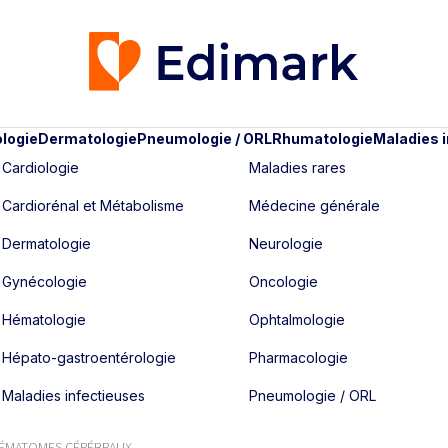
logie
Dermatologie
Pneumologie / ORL
Rhumatologie
Maladies 
Cardiologie
Maladies rares
Cardiorénal et Métabolisme
Médecine générale
Dermatologie
Neurologie
Gynécologie
Oncologie
Hématologie
Ophtalmologie
Hépato-gastroentérologie
Pharmacologie
Maladies infectieuses
Pneumologie / ORL
ÉMATOMES CÉRÉBRAUX