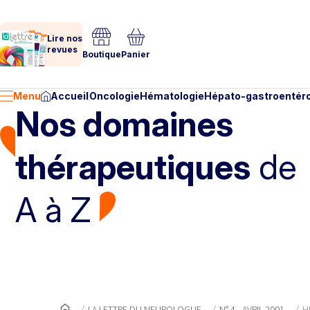
Lire nos
revues
Boutique
Panier
Menu
Accueil
Oncologie
Hématologie
Hépato-gastroentéro
Nos domaines
thérapeutiques
de
A à Z
LA LETTRE DU NEUROLOGUE
N° 4 - AVRIL 2001
H