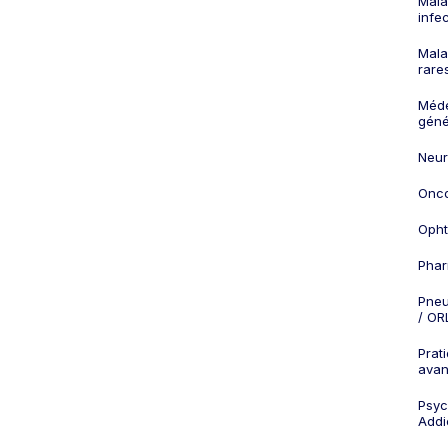
Mala
infe
Mala
rare
Méd
géné
Neur
Onco
Opht
Phar
Pneu
/ OR
Prat
ava
Psych
Addi