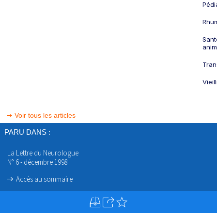
Pédi
Rhum
Sant
anim
Tran
Viei
Voir tous les articles
PARU DANS :
La Lettre du Neurologue
N° 6 - décembre 1998
Accès au sommaire