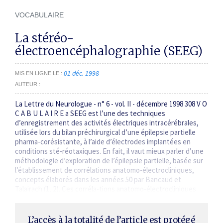
VOCABULAIRE
La stéréo-
électroencéphalographie (SEEG)
01 déc. 1998
MIS EN LIGNE LE
AUTEUR
La Lettre du Neurologue - n° 6 - vol. II - décembre 1998 308 V O
C A B U L A I R E a SEEG est l’une des techniques
d’enregistrement des activités électriques intracérébrales,
utilisée lors du bilan préchirurgical d’une épilepsie partielle
pharma-corésistante, à l’aide d’électrodes implantées en
conditions sté-réotaxiques. En fait, il vaut mieux parler d’une
méthodologie d’exploration de l’épilepsie partielle, basée sur
l’établissement de corrélations anatomo-électrocliniques,
concepts élaborés dans les années 50 par Bancaud et
Talairach (1, 2). Ces corréla-tions anatomo-électrocliniques
découleront…
L’accès à la totalité de l’article est protégé