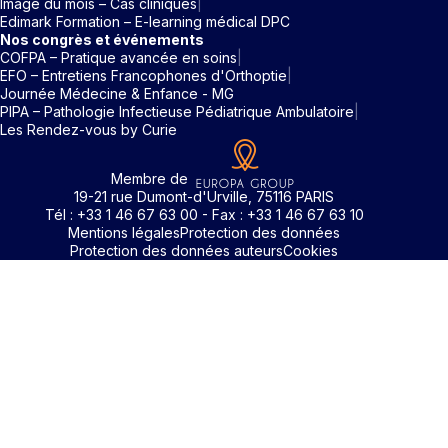
Image du mois – Cas cliniques
Edimark Formation – E-learning médical DPC
Nos congrès et événements
COFPA – Pratique avancée en soins
EFO – Entretiens Francophones d'Orthoptie
Journée Médecine & Enfance - MG
PIPA – Pathologie Infectieuse Pédiatrique Ambulatoire
Les Rendez-vous by Curie
Membre de
19-21 rue Dumont-d'Urville, 75116 PARIS
Tél : +33 1 46 67 63 00 - Fax : +33 1 46 67 63 10
Mentions légales
Protection des données
Protection des données auteurs
Cookies
Identifiant / Mot de passe oubli
Pour accéder aux contenus publiés sur Edimark.fr vous dev
posséder un compte et vous identifier au moyen d’un email e
Déjà inscrit(e)
Déjà inscrit(e)
Pas encore inscrit(e) ?
Pas encore inscrit(e) ?
Vous avez oublié votre mot de passe ?
d’un mot de passe. L’email est celui que vous avez renseigné
Merci de saisir votre e-mail. Vous recevrez un message
lors de votre inscription ou de votre abonnement à l’une de 
Connectez-vous à votre compte
Connectez-vous à votre compte
pour réinitialiser votre mot de passe.
publications. Si toutefois vous ne vous souvenez plus de vos
identifiants, veuillez nous contacter en cliquant
ici
.
Votre adresse email
Votre adresse email