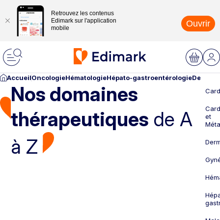
Retrouvez les contenus
Edimark sur l'application
Ouvrir
mobile
Accueil
Oncologie
Hématologie
Hépato-gastroentérologie
Dermato
Nos domaines
Card
Card
thérapeutiques
de A
et
Méta
à Z
Derm
Gyné
Héma
Hépa
gast