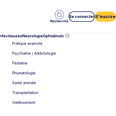
S'inscrire
Se connecter
Recherche
infectieuses
Neurologie
Ophtalmologie
Pédiatrie
Cardiologie
Car
Pratique avancée
Psychiatrie / Addictologie
Pédiatrie
Rhumatologie
Santé animale
Transplantation
Vieillissement