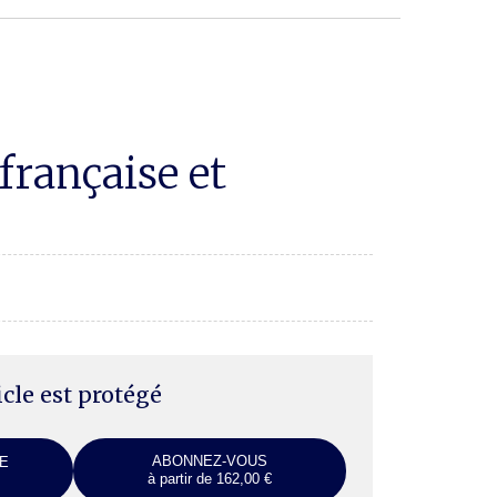
française et
ticle est protégé
ABONNEZ-VOUS
E
à partir de 162,00 €