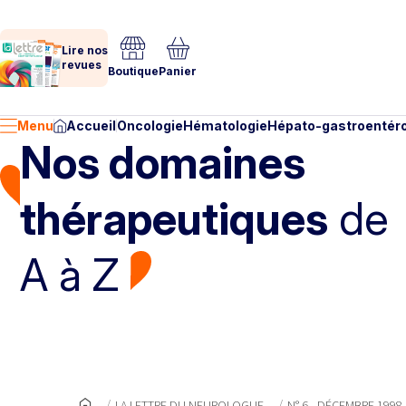
Lire nos
revues
Boutique
Panier
Menu
Accueil
Oncologie
Hématologie
Hépato-gastroentéro
Nos domaines
thérapeutiques
de
A à Z
LA LETTRE DU NEUROLOGUE
N° 6 - DÉCEMBRE 1998