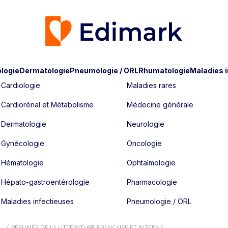
logie
Dermatologie
Pneumologie / ORL
Rhumatologie
Maladies 
Cardiologie
Maladies rares
Cardiorénal et Métabolisme
Médecine générale
Dermatologie
Neurologie
Gynécologie
Oncologie
Hématologie
Ophtalmologie
Hépato-gastroentérologie
Pharmacologie
Maladies infectieuses
Pneumologie / ORL
RÉSUMÉS DE LA LITTÉRATURE FRANÇAISE ET INTERNA...