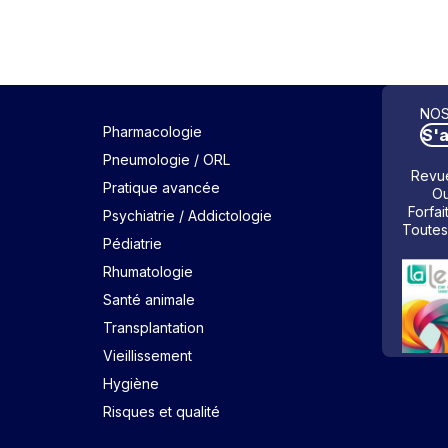
NOS
Pharmacologie
S'
Pneumologie / ORL
Revue
Pratique avancée
Ou
Forfai
Psychiatrie / Addictologie
Toutes
Pédiatrie
Rhumatologie
Santé animale
Transplantation
Vieillissement
Hygiène
Risques et qualité