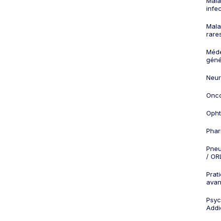
Mala
infe
Mala
rare
Méd
géné
Neur
Onco
Opht
Phar
Pneu
/ OR
Prat
ava
Psych
Addi