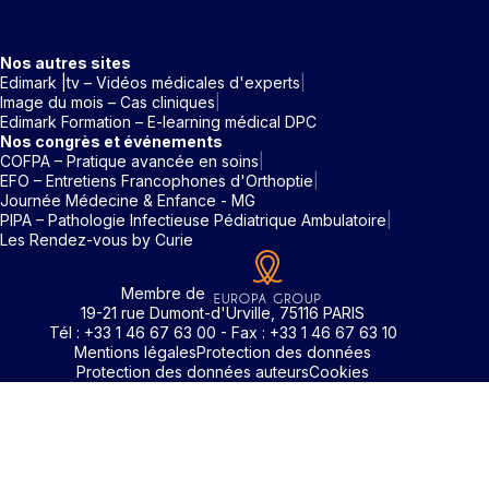
Nos autres sites
Edimark |tv – Vidéos médicales d'experts
Image du mois – Cas cliniques
Edimark Formation – E-learning médical DPC
Nos congrès et événements
COFPA – Pratique avancée en soins
EFO – Entretiens Francophones d'Orthoptie
Journée Médecine & Enfance - MG
PIPA – Pathologie Infectieuse Pédiatrique Ambulatoire
Les Rendez-vous by Curie
Membre de
19-21 rue Dumont-d'Urville, 75116 PARIS
Tél : +33 1 46 67 63 00 - Fax : +33 1 46 67 63 10
Mentions légales
Protection des données
Protection des données auteurs
Cookies
Identifiant / Mot de passe oubli
Pour accéder aux contenus publiés sur Edimark.fr vous dev
posséder un compte et vous identifier au moyen d’un email e
Déjà inscrit(e)
Déjà inscrit(e)
Pas encore inscrit(e) ?
Pas encore inscrit(e) ?
Vous avez oublié votre mot de passe ?