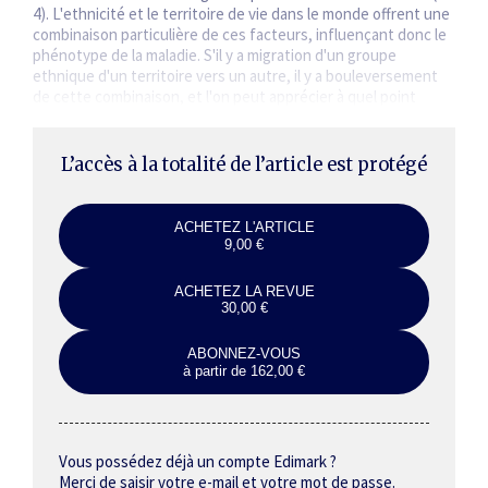
4). L'ethnicité et le territoire de vie dans le monde offrent une
combinaison particulière de ces facteurs, influençant donc le
phénotype de la maladie. S'il y a migration d'un groupe
ethnique d'un territoire vers un autre, il y a bouleversement
de cette combinaison, et l'on peut apprécier à quel point
l'origine géographique détermine encore le phénotype…
L’accès à la totalité de l’article est protégé
ACHETEZ L'ARTICLE
9,00 €
ACHETEZ LA REVUE
30,00 €
ABONNEZ-VOUS
à partir de 162,00 €
Vous possédez déjà un compte Edimark ?
Merci de saisir votre e-mail et votre mot de passe.