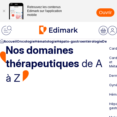
Retrouvez les contenus
Edimark sur l'application
Ouvrir
mobile
Accueil
Oncologie
Hématologie
Hépato-gastroentérologie
Dermato
Nos domaines
Card
Card
thérapeutiques
de A
et
Méta
à Z
Derm
Gyné
Héma
Hépa
gast