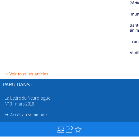
Pédi
Rhum
Sant
anim
Tran
Viei
Voir tous les articles
PARU DANS :
La Lettre du Neurologue
N° 3 - mars 2018
Accès au sommaire