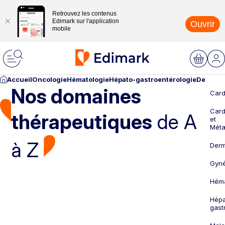
Retrouvez les contenus
Edimark sur l'application
Ouvrir
mobile
Accueil
Oncologie
Hématologie
Hépato-gastroentérologie
Dermato
Nos domaines
Card
Card
thérapeutiques
de A
et
Méta
à Z
Derm
Gyné
Héma
Hépa
gast