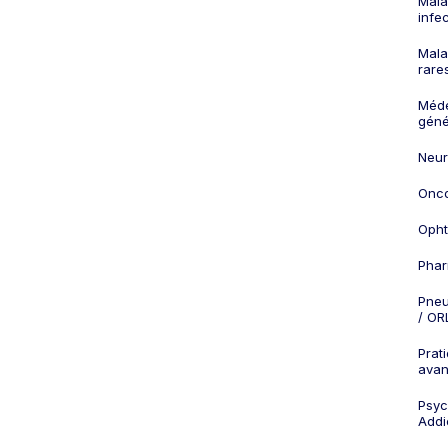
Mala
infe
Mala
rare
Méd
géné
Neur
Onco
Opht
Phar
Pneu
/ OR
Prat
ava
Psych
Addi