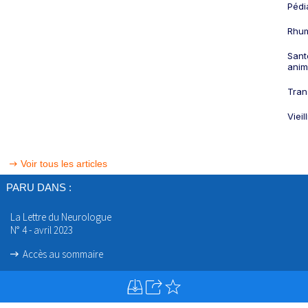
Pédi
Rhum
Sant
anim
Tran
Viei
Voir tous les articles
PARU DANS :
La Lettre du Neurologue
N° 4 - avril 2023
Accès au sommaire