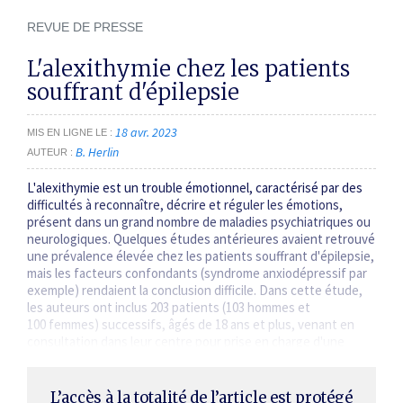
REVUE DE PRESSE
L'alexithymie chez les patients
souffrant d'épilepsie
18 avr. 2023
MIS EN LIGNE LE
B. Herlin
AUTEUR
L'alexithymie est un trouble émotionnel, caractérisé par des
difficultés à reconnaître, décrire et réguler les émotions,
présent dans un grand nombre de maladies psychiatriques ou
neurologiques. Quelques études antérieures avaient retrouvé
une prévalence élevée chez les patients souffrant d'épilepsie,
mais les facteurs confondants (syndrome anxiodépressif par
exemple) rendaient la conclusion difficile. Dans cette étude,
les auteurs ont inclus 203 patients (103 hommes et
100 femmes) successifs, âgés de 18 ans et plus, venant en
consultation dans leur centre pour prise en charge d'une
épilepsie,…
L’accès à la totalité de l’article est protégé