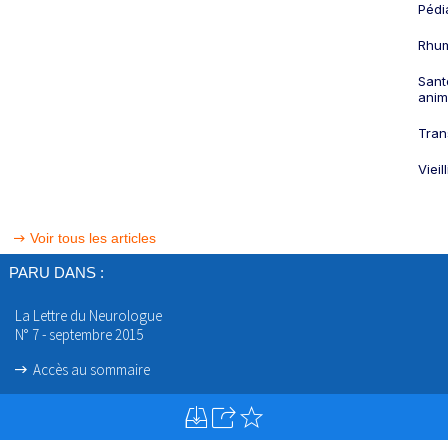
Pédi
Rhum
Sant
anim
Tran
Viei
Voir tous les articles
PARU DANS :
La Lettre du Neurologue
N° 7 - septembre 2015
Accès au sommaire