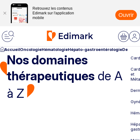
Retrouvez les contenus
Edimark sur l'application
Ouvrir
mobile
Accueil
Oncologie
Hématologie
Hépato-gastroentérologie
Dermato
Nos domaines
Card
Card
thérapeutiques
de A
et
Méta
à Z
Derm
Gyné
Héma
Hépa
gast