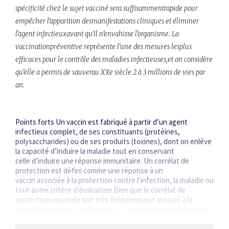
spécificité chez le sujet vacciné sera suffisammentrapide pour
empêcher l’apparition desmanifestations cliniques et éliminer
l’agent infectieuxavant qu’il n’envahisse l’organisme. La
vaccinationpréventive représente l’une des mesures lesplus
efficaces pour le contrôle des maladies infectieuses,et on considère
qu’elle a permis de sauverau XXe siècle 2 à 3 millions de vies par
an.
Points forts Un vaccin est fabriqué à partir d’un agent
infectieux complet, de ses constituants (protéines,
polysaccharides) ou de ses produits (toxines), dont on enlève
la capacité d’induire la maladie tout en conservant
celle d’induire une réponse immunitaire. Un corrélat de
protection est défini comme une réponse à un
vaccin associée à la protection contre l’infection, la maladie ou
tout autre critère d’évaluation.Bien que le corrélat de
protection vaccinale soit très fréquemment associé à la
réponse humorale, les réponses T à médiation cellulaire sont
indispensables…