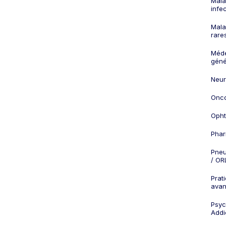
Mala
infe
Mala
rare
Méd
géné
Neur
Onco
Opht
Phar
Pneu
/ OR
Prat
ava
Psych
Addi