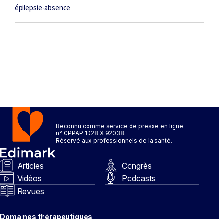
épilepsie-absence
Reconnu comme service de presse en ligne.
n° CPPAP 1028 X 92038.
Réservé aux professionnels de la santé.
Articles
Congrès
Vidéos
Podcasts
Revues
Domaines thérapeutiques