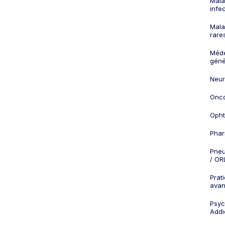
Mala
infe
Mala
rare
Méd
géné
Neur
Onco
Opht
Phar
Pneu
/ OR
Prat
ava
Psych
Addi