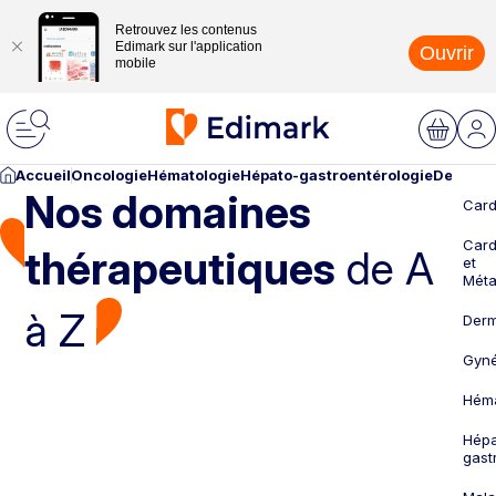
Retrouvez les contenus
Edimark sur l'application
Ouvrir
mobile
Accueil
Oncologie
Hématologie
Hépato-gastroentérologie
Dermato
Nos domaines
Card
Card
thérapeutiques
de A
et
Méta
à Z
Derm
Gyné
Héma
Hépa
gast