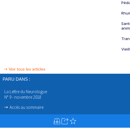
Pédi
Rhum
Sant
anim
Tran
Viei
Voir tous les articles
PARU DANS :
La Lettre du Neurologue
N° 9 - novembre 2018
Accès au sommaire