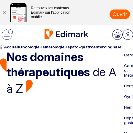
Retrouvez les contenus
Edimark sur l'application
Ouvrir
mobile
Accueil
Oncologie
Hématologie
Hépato-gastroentérologie
Dermato
Nos domaines
Card
Card
thérapeutiques
de A
et
Méta
à Z
Derm
Gyné
Héma
Hépa
gast