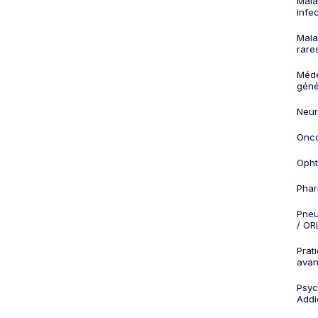
Mala
infe
Mala
rare
Méd
géné
Neur
Onco
Opht
Phar
Pneu
/ OR
Prat
ava
Psych
Addi