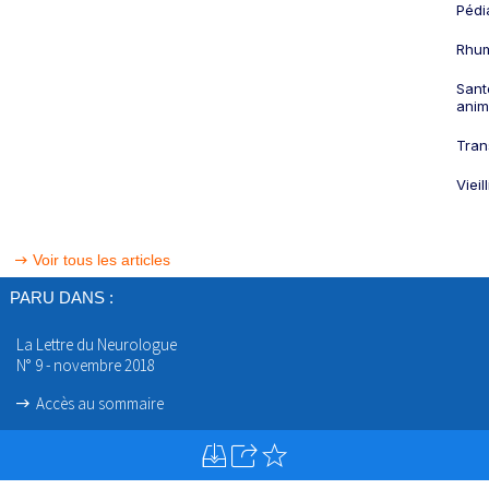
Pédi
Rhum
Sant
anim
Tran
Viei
Voir tous les articles
PARU DANS :
La Lettre du Neurologue
N° 9 - novembre 2018
Accès au sommaire