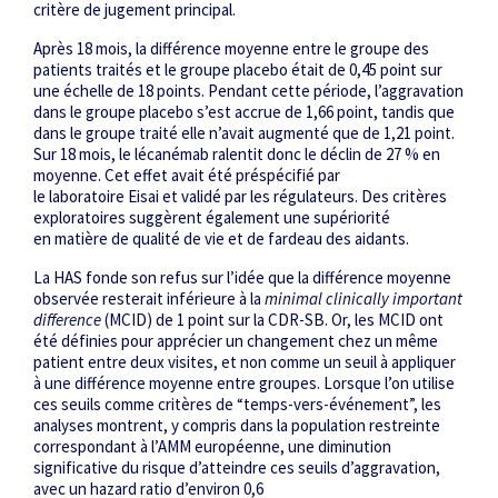
critère de jugement principal.
Après 18 mois, la différence moyenne entre le groupe des
patients traités et le groupe placebo était de 0,45 point sur
une échelle de 18 points. Pendant cette période, l’aggravation
dans le groupe placebo s’est accrue de 1,66 point, tandis que
dans le groupe traité elle n’avait augmenté que de 1,21 point.
Sur 18 mois, le lécanémab ralentit donc le déclin de 27 % en
moyenne. Cet effet avait été préspécifié par
le laboratoire Eisai et validé par les régulateurs. Des critères
exploratoires suggèrent également une supériorité
en matière de qualité de vie et de fardeau des aidants.
La HAS fonde son refus sur l’idée que la différence moyenne
observée resterait inférieure à la
minimal clinically important
difference
(MCID) de 1 point sur la CDR-SB. Or, les MCID ont
été définies pour apprécier un changement chez un même
patient entre deux visites, et non comme un seuil à appliquer
à une différence moyenne entre groupes. Lorsque l’on utilise
ces seuils comme critères de “temps-vers-événement”, les
analyses montrent, y compris dans la population restreinte
correspondant à l’AMM européenne, une diminution
significative du risque d’atteindre ces seuils d’aggravation,
avec un hazard ratio d’environ 0,6