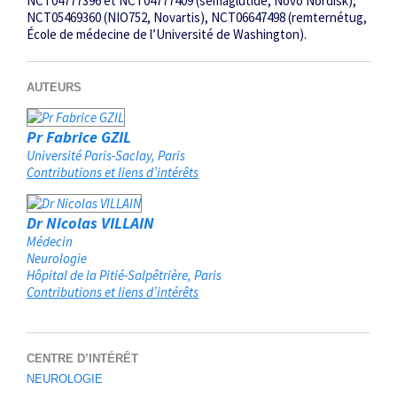
NCT04777396 et NCT04777409 (sémaglutide, Novo Nordisk),
NCT05469360 (NIO752, Novartis), NCT06647498 (remternétug,
École de médecine de l’Université de Washington).
AUTEURS
Pr Fabrice GZIL
Université Paris-Saclay
Paris
Contributions et liens d’intérêts
Dr Nicolas VILLAIN
Médecin
Neurologie
Hôpital de la Pitié-Salpêtrière
Paris
Contributions et liens d’intérêts
CENTRE D’INTÉRÊT
NEUROLOGIE