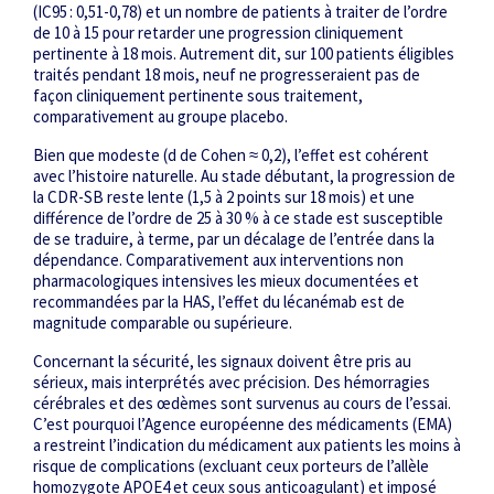
(IC95 : 0,51-0,78) et un nombre de patients à traiter de l’ordre
de 10 à 15 pour retarder une progression cliniquement
pertinente à 18 mois. Autrement dit, sur 100 patients éligibles
traités pendant 18 mois, neuf ne progresseraient pas de
façon cliniquement pertinente sous traitement,
comparativement au groupe placebo.
Bien que modeste (d de Cohen ≈ 0,2), l’effet est cohérent
avec l’histoire naturelle. Au stade débutant, la progression de
la CDR-SB reste lente (1,5 à 2 points sur 18 mois) et une
différence de l’ordre de 25 à 30 % à ce stade est susceptible
de se traduire, à terme, par un décalage de l’entrée dans la
dépendance. Comparativement aux interventions non
pharmacologiques intensives les mieux documentées et
recommandées par la HAS, l’effet du lécanémab est de
magnitude comparable ou supérieure.
Concernant la sécurité, les signaux doivent être pris au
sérieux, mais interprétés avec précision. Des hémorragies
cérébrales et des œdèmes sont survenus au cours de l’essai.
C’est pourquoi l’Agence européenne des médicaments (EMA)
a restreint l’indication du médicament aux patients les moins à
risque de complications (excluant ceux porteurs de l’allèle
homozygote APOE4 et ceux sous anticoagulant) et imposé