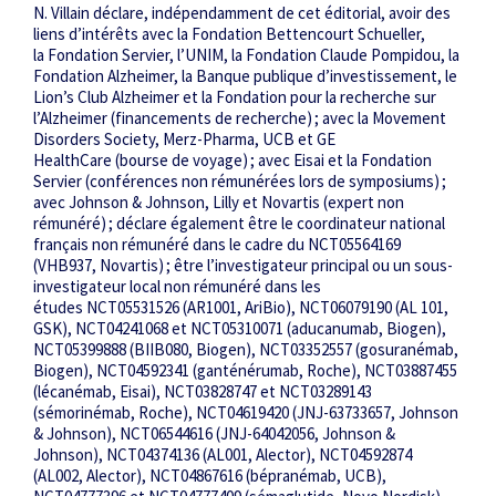
N. Villain déclare, indépendamment de cet éditorial, avoir des
liens d’intérêts avec la Fondation Bettencourt Schueller,
la Fondation Servier, l’UNIM, la Fondation Claude Pompidou, la
Fondation Alzheimer, la Banque publique d’investissement, le
Lion’s Club Alzheimer et la Fondation pour la recherche sur
l’Alzheimer (financements de recherche) ; avec la Movement
Disorders Society, Merz-Pharma, UCB et GE
HealthCare (bourse de voyage) ; avec Eisai et la Fondation
Servier (conférences non rémunérées lors de symposiums) ;
avec Johnson & Johnson, Lilly et Novartis (expert non
rémunéré) ; déclare également être le coordinateur national
français non rémunéré dans le cadre du NCT05564169
(VHB937, Novartis) ; être l’investigateur principal ou un sous-
investigateur local non rémunéré dans les
études NCT05531526 (AR1001, AriBio), NCT06079190 (AL 101,
GSK), NCT04241068 et NCT05310071 (aducanumab, Biogen),
NCT05399888 (BIIB080, Biogen), NCT03352557 (gosuranémab,
Biogen), NCT04592341 (ganténérumab, Roche), NCT03887455
(lécanémab, Eisai), NCT03828747 et NCT03289143
(sémorinémab, Roche), NCT04619420 (JNJ-63733657, Johnson
& Johnson), NCT06544616 (JNJ-64042056, Johnson &
Johnson), NCT04374136 (AL001, Alector), NCT04592874
(AL002, Alector), NCT04867616 (bépranémab, UCB),