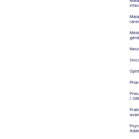
Mala
infe
Mala
rare
Méd
géné
Neur
Onco
Opht
Phar
Pneu
/ OR
Prat
ava
Psych
Addi