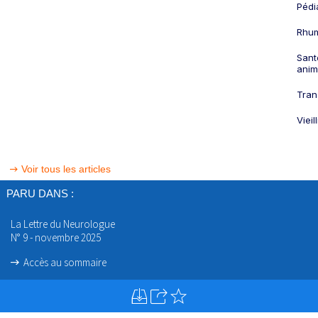
Pédi
Rhum
Sant
anim
Tran
Viei
Voir tous les articles
PARU DANS :
La Lettre du Neurologue
N° 9 - novembre 2025
Accès au sommaire