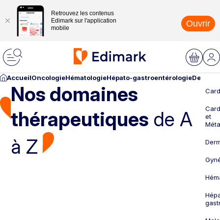
Retrouvez les contenus
Edimark sur l'application
Ouvrir
mobile
Accueil
Oncologie
Hématologie
Hépato-gastroentérologie
Dermato
Nos domaines
Card
Card
thérapeutiques
de A
et
Méta
à Z
Derm
Gyné
Héma
Hépa
gast