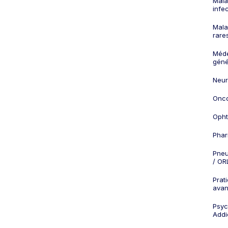
Mala
infe
Mala
rare
Méd
géné
Neur
Onco
Opht
Phar
Pneu
/ OR
Prat
ava
Psych
Addi