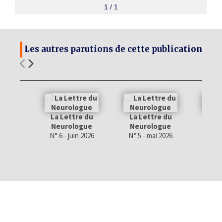
1 / 1
Les autres parutions de cette publication
La Lettre du
La Lettre du
La 
Neurologue
Neurologue
Neu
N° 6 - juin 2026
N° 5 - mai 2026
N° 4 