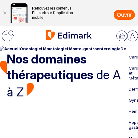
Retrouvez les contenus
Edimark sur l'application
Ouvrir
mobile
Accueil
Oncologie
Hématologie
Hépato-gastroentérologie
Dermato
Nos domaines
Card
Card
thérapeutiques
de A
et
Méta
à Z
Derm
Gyné
Héma
Hépa
gast