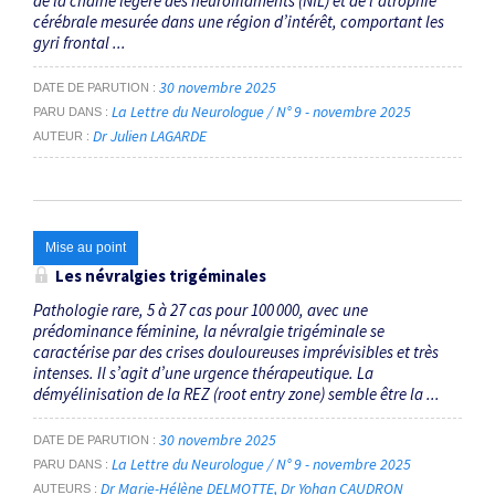
de la chaîne légère des neurofilaments (NfL) et de l’atrophie
cérébrale mesurée dans une région d’intérêt, comportant les
gyri frontal ...
30 novembre 2025
DATE DE PARUTION
La Lettre du Neurologue / N° 9 - novembre 2025
PARU DANS
Dr Julien LAGARDE
AUTEUR
Mise au point
Les névralgies trigéminales
Pathologie rare, 5 à 27 cas pour 100 000, avec une
prédominance féminine, la névralgie trigéminale se
caractérise par des crises douloureuses imprévisibles et très
intenses. Il s’agit d’une urgence thérapeutique. La
démyélinisation de la REZ (root entry zone) semble être la ...
30 novembre 2025
DATE DE PARUTION
La Lettre du Neurologue / N° 9 - novembre 2025
PARU DANS
Dr Marie-Hélène DELMOTTE
Dr Yohan CAUDRON
AUTEURS