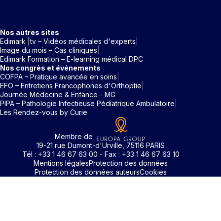
Nos autres sites
Edimark |tv – Vidéos médicales d'experts
Image du mois – Cas cliniques
Edimark Formation – E-learning médical DPC
Nos congrès et événements
COFPA – Pratique avancée en soins
EFO – Entretiens Francophones d'Orthoptie
Journée Médecine & Enfance - MG
PIPA – Pathologie Infectieuse Pédiatrique Ambulatoire
Les Rendez-vous by Curie
Membre de
19-21 rue Dumont-d'Urville, 75116 PARIS
Tél : +33 1 46 67 63 00 - Fax : +33 1 46 67 63 10
Mentions légales
Protection des données
Protection des données auteurs
Cookies
Rechercher un mot clé
Identifiant / Mot de passe oubli
Pour accéder aux contenus publiés sur Edimark.fr vous dev
posséder un compte et vous identifier au moyen d’un email e
Déjà inscrit(e)
Déjà inscrit(e)
Pas encore inscrit(e) ?
Pas encore inscrit(e) ?