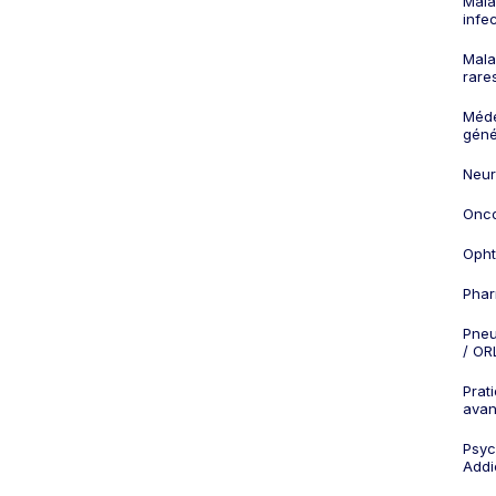
Mala
infe
Mala
rare
Méd
géné
Neur
Onco
Opht
Phar
Pneu
/ OR
Prat
ava
Psych
Addi