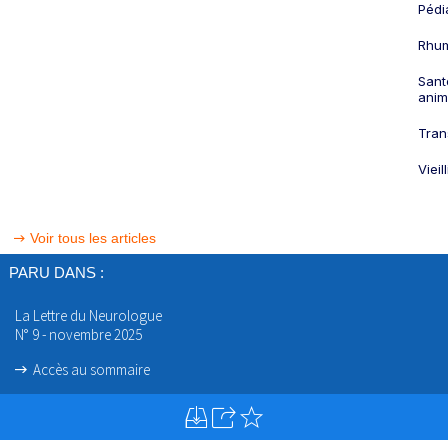
Pédi
Rhum
Sant
anim
Tran
Viei
Voir tous les articles
PARU DANS :
La Lettre du Neurologue
N° 9 - novembre 2025
Accès au sommaire