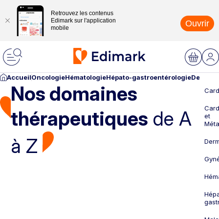
Retrouvez les contenus
Edimark sur l'application
Ouvrir
mobile
Accueil
Oncologie
Hématologie
Hépato-gastroentérologie
Dermato
Nos domaines
Card
Card
thérapeutiques
de A
et
Méta
à Z
Derm
Gyné
Héma
Hépa
gast