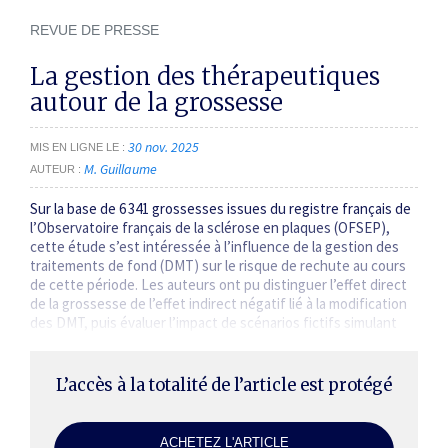
REVUE DE PRESSE
La gestion des thérapeutiques
autour de la grossesse
30 nov. 2025
MIS EN LIGNE LE
M. Guillaume
AUTEUR
Sur la base de 6 341 grossesses issues du registre français de
l’Observatoire français de la sclérose en plaques (OFSEP),
cette étude s’est intéressée à l’influence de la gestion des
traitements de fond (DMT) sur le risque de rechute au cours
de cette période. Les auteurs ont pu distinguer l’effet direct
de la grossesse de l’effet indirect négatif lié à la modification
des DMT, puis évaluer l’impact de scénarios fictifs simulant
différentes…
L’accès à la totalité de l’article est protégé
ACHETEZ L'ARTICLE