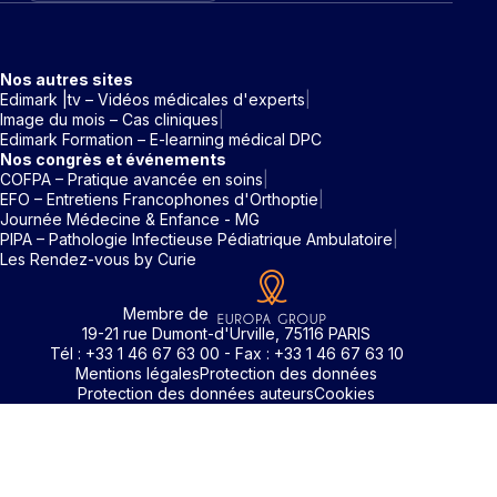
Nos autres sites
Edimark |tv – Vidéos médicales d'experts
Image du mois – Cas cliniques
Edimark Formation – E-learning médical DPC
Nos congrès et événements
COFPA – Pratique avancée en soins
EFO – Entretiens Francophones d'Orthoptie
Journée Médecine & Enfance - MG
PIPA – Pathologie Infectieuse Pédiatrique Ambulatoire
Les Rendez-vous by Curie
Membre de
19-21 rue Dumont-d'Urville, 75116 PARIS
Tél : +33 1 46 67 63 00 - Fax : +33 1 46 67 63 10
Mentions légales
Protection des données
Protection des données auteurs
Cookies
Identifiant / Mot de passe oubli
Pour accéder aux contenus publiés sur Edimark.fr vous dev