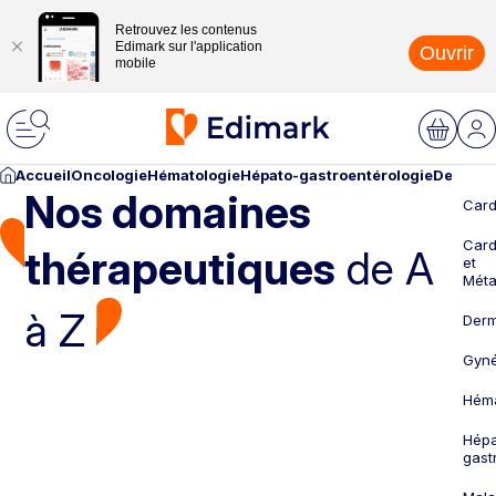
Retrouvez les contenus
Edimark sur l'application
Ouvrir
mobile
Accueil
Oncologie
Hématologie
Hépato-gastroentérologie
Dermato
Nos domaines
Card
Card
thérapeutiques
de A
et
Méta
à Z
Derm
Gyné
Héma
Hépa
gast