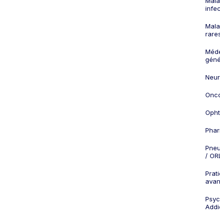
Mala
infe
Mala
rare
Méd
géné
Neur
Onco
Opht
Phar
Pneu
/ OR
Prat
ava
Psych
Addi