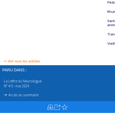
Pédi
Rhum
Sant
anim
Tran
Viei
Voir tous les articles
PARU DANS :
La Lettre du Neurologue
N° 4-5 - mai 2024
Accès au sommaire