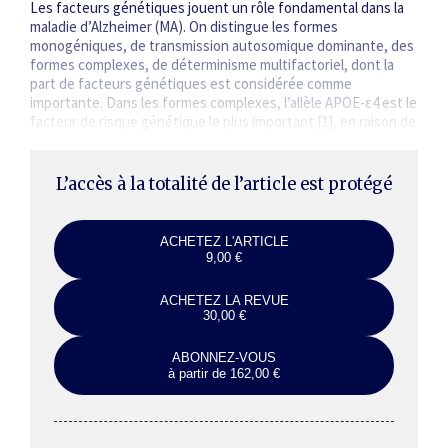
Les facteurs génétiques jouent un rôle fondamental dans la
maladie d’Alzheimer (MA). On distingue les formes
monogéniques, de transmission autosomique dominante, des
formes complexes, de déterminisme multifactoriel, dont la
part de facteurs génétiques est considérée comme
importante. Dans les formes complexes, l’allèle APOE-ε4 est le
facteur de risque génétique le plus important [1], en raison de
sa fréquence élevée dans diverses populations – environ…
L’accès à la totalité de l’article est protégé
ACHETEZ L'ARTICLE
9,00 €
ACHETEZ LA REVUE
30,00 €
ABONNEZ-VOUS
à partir de 162,00 €