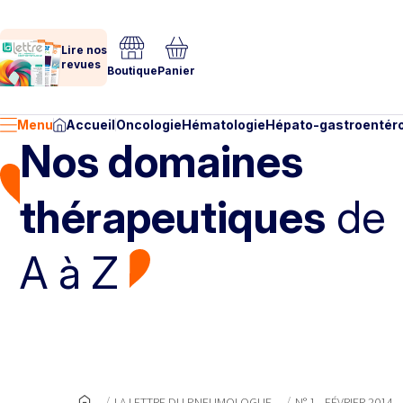
Lire nos
revues
Boutique
Panier
Menu
Accueil
Oncologie
Hématologie
Hépato-gastroentéro
Nos domaines
thérapeutiques
de
A à Z
LA LETTRE DU PNEUMOLOGUE
N° 1 - FÉVRIER 2014