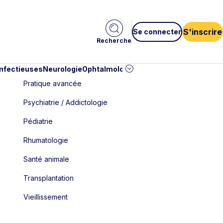
S'inscrire
Se connecter
Recherche
infectieuses
Neurologie
Ophtalmologie
Pédiatrie
Cardiologie
Car
Pratique avancée
Psychiatrie / Addictologie
Pédiatrie
Rhumatologie
Santé animale
Transplantation
Vieillissement