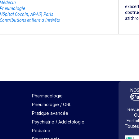
Médecin
exacer
Pneumologie
obstru
Hôpital Cochin, AP-HP
Paris
azithr
Contributions et liens d’intérêts
NOS
Pharmacologie
S'
Pneumologie / ORL
Revue
Pratique avancée
Ou
Forfai
Psychiatrie / Addictologie
Toutes
Pédiatrie