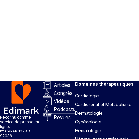
Domaines thérapeutiques
Articles
Congrès
Cardiologie
Vidéos
Cardiorénal et Métabolisme
Podcasts
Dermatologie
Revues
Reconnu comme
Gynécologie
service de presse en
ligne.
Hématologie
n° CPPAP 1028 X
92038.