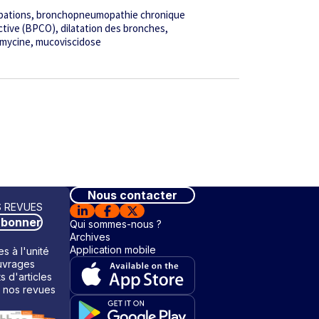
bations
bronchopneumopathie chronique
ctive (BPCO)
dilatation des bronches
omycine
mucoviscidose
Nous contacter
 REVUES
abonner
Qui sommes-nous ?
Archives
Application mobile
s à l'unité
vrages
ts d'articles
 nos revues