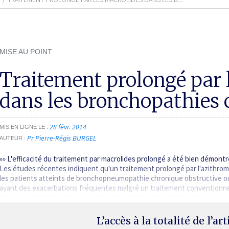
MISE AU POINT
Traitement prolongé par 
dans les bronchopathies 
28 févr. 2014
MIS EN LIGNE LE
Pr Pierre-Régis BURGEL
AUTEUR
»» L'efficacité du traitement par macrolides prolongé a été bien démontr
Les études récentes indiquent qu'un traitement prolongé par l'azithro
les patients atteints de bronchopneumopathie chronique obstructive o
ayant des exacerbations fréquentes malgré un traitement conventionnel
sévère. L'utilisation des macrolides dans les bronchopathies chroniques
L’accès à la totalité de l’ar