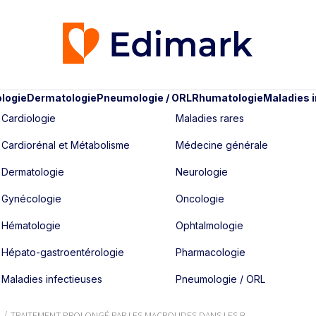
logie
Dermatologie
Pneumologie / ORL
Rhumatologie
Maladies 
Cardiologie
Maladies rares
Cardiorénal et Métabolisme
Médecine générale
Dermatologie
Neurologie
Gynécologie
Oncologie
Hématologie
Ophtalmologie
Hépato-gastroentérologie
Pharmacologie
Maladies infectieuses
Pneumologie / ORL
TRAITEMENT PROLONGÉ PAR LES MACROLIDES DANS LES B...