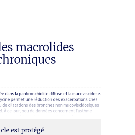
les macrolides
chroniques
ée dans la panbronchiolite diffuse et la mucoviscidose.
mycine permet une réduction des exacerbations chez
u de dilatations des bronches non mucoviscidosiques
. À ce jour, peu de données concernent l'asthme
 se fait en dehors de leur autorisation de mise…
ticle est protégé