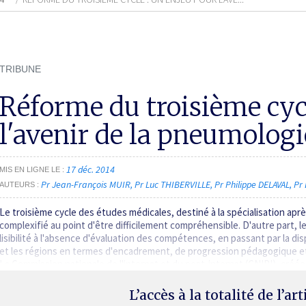
TRIBUNE
Réforme du troisième cycl
l'avenir de la pneumologi
17 déc. 2014
MIS EN LIGNE LE
Pr Jean-François MUIR
Pr Luc THIBERVILLE
Pr Philippe DELAVAL
Pr
AUTEURS
Le troisième cycle des études médicales, destiné à la spécialisation apr
complexifié au point d'être difficilement compréhensible. D'autre part, 
lisibilité à l'absence d'évaluation des compétences, en passant par la di
et les régions en termes d'encadrement, de progression pédagogique et
La Commission nationale de l'internat et du post-internat (CNIPI), créé
L’accès à la totalité de l’ar