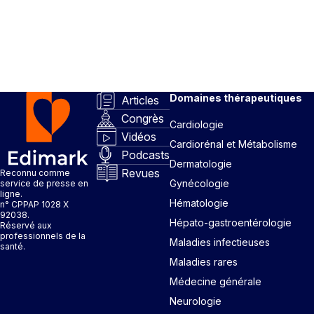
Domaines thérapeutiques
Articles
Congrès
Cardiologie
Vidéos
Cardiorénal et Métabolisme
Podcasts
Dermatologie
Revues
Reconnu comme
Gynécologie
service de presse en
ligne.
Hématologie
n° CPPAP 1028 X
92038.
Hépato-gastroentérologie
Réservé aux
professionnels de la
Maladies infectieuses
santé.
Maladies rares
Médecine générale
Neurologie