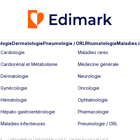
logie
Dermatologie
Pneumologie / ORL
Rhumatologie
Maladies 
Cardiologie
Maladies rares
Cardiorénal et Métabolisme
Médecine générale
Dermatologie
Neurologie
Gynécologie
Oncologie
Hématologie
Ophtalmologie
Hépato-gastroentérologie
Pharmacologie
Maladies infectieuses
Pneumologie / ORL
14
RÉFORME DU TROISIÈME CYCLE : UN ENJEU POUR L'AVE...