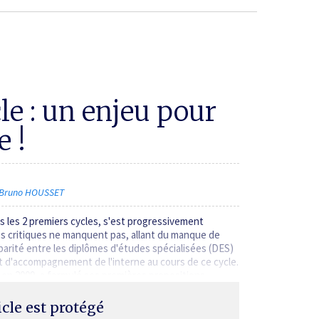
e : un enjeu pour
e !
 Bruno HOUSSET
ès les 2 premiers cycles, s'est progressivement
les critiques ne manquent pas, allant du manque de
sparité entre les diplômes d'études spécialisées (DES)
 d'accompagnement de l'interne au cours de ce cycle.
e en 2009, a formulé ses premières propositions…
ticle est protégé