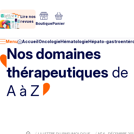
Lire nos
revues
Boutique
Panier
Menu
Accueil
Oncologie
Hématologie
Hépato-gastroentéro
Nos domaines
thérapeutiques
de
A à Z
LA LETTRE DU PNEUMOLOGUE
N° 6 - DÉCEMBRE 20