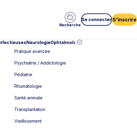
S'inscrire
Se connecter
Recherche
infectieuses
Neurologie
Ophtalmologie
Pédiatrie
Cardiologie
Car
Pratique avancée
Psychiatrie / Addictologie
Pédiatrie
Rhumatologie
Santé animale
Transplantation
Vieillissement