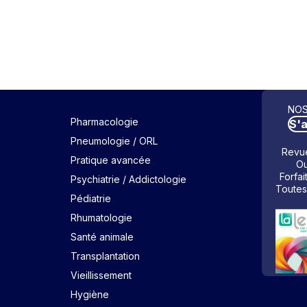
NOS
Pharmacologie
S'
Pneumologie / ORL
Revue
Pratique avancée
Ou
Forfai
Psychiatrie / Addictologie
Toutes
Pédiatrie
Rhumatologie
Santé animale
Transplantation
Vieillissement
Hygiène