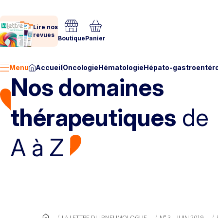
Lire nos
revues
Boutique
Panier
Menu
Accueil
Oncologie
Hématologie
Hépato-gastroentéro
Nos domaines
thérapeutiques
de
A à Z
LA LETTRE DU PNEUMOLOGUE
N° 3 - JUIN 2019