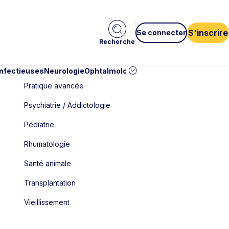
S'inscrire
Se connecter
Recherche
infectieuses
Neurologie
Ophtalmologie
Pédiatrie
Cardiologie
Car
Pratique avancée
Psychiatrie / Addictologie
Pédiatrie
Rhumatologie
Santé animale
Transplantation
Vieillissement