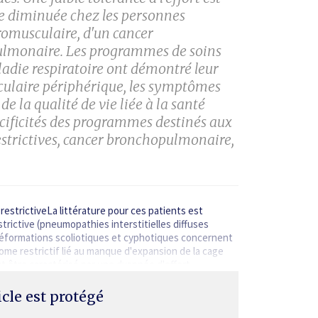
ie diminuée chez les personnes
ro­musculaire, d'un cancer
pulmonaire. Les programmes de soins
adie respiratoire ont démontré leur
usculaire périphérique, les symptômes
de la qualité de vie liée à la santé
spécificités des programmes destinés aux
estrictives, cancer broncho­pulmonaire,
estrictiveLa littérature pour ces patients est
strictive (pneumopathies interstitielles diffuses
déformations scoliotiques et cyphotiques concernent
rome restrictif lié au manque d'expansion de la cage
ut être caractérisé par une dyspnée d'effort,…
ticle est protégé