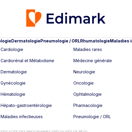
logie
Dermatologie
Pneumologie / ORL
Rhumatologie
Maladies 
Cardiologie
Maladies rares
Cardiorénal et Métabolisme
Médecine générale
Dermatologie
Neurologie
Gynécologie
Oncologie
Hématologie
Ophtalmologie
Hépato-gastroentérologie
Pharmacologie
Maladies infectieuses
Pneumologie / ORL
EFFICACITÉ DES PROGRAMMES SPÉCIALISÉS DE RÉAD...