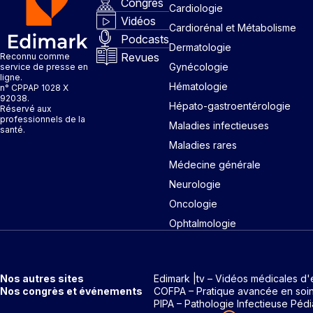
Congrès
Cardiologie
Vidéos
Cardiorénal et Métabolisme
Podcasts
Dermatologie
Revues
Reconnu comme
Gynécologie
service de presse en
ligne.
Hématologie
n° CPPAP 1028 X
92038.
Hépato-gastroentérologie
Réservé aux
professionnels de la
Maladies infectieuses
santé.
Maladies rares
Médecine générale
Neurologie
Oncologie
Ophtalmologie
Nos autres sites
Edimark |tv – Vidéos médicales d'
Nos congrès et événements
COFPA – Pratique avancée en soi
PIPA – Pathologie Infectieuse Pédi