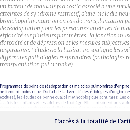
un facteur de mauvais pronostic associé à une surv
atteintes de syndrome restrictif, d'une maladie neu
bronchopulmonaire ou en cas de transplan­tation 
de réadaptation pour les personnes atteintes de mal
efficacité sur plusieurs paramètres : la fonction m
d'anxiété et de dépression et les mesures subjectives 
respiratoire. L'étude de la ­littérature souligne les 
différentes pathologies respiratoires (pathologies r
transplantation pulmonaire).
Programmes de soins de réadaptation et maladies pulmonaires d'origine r
nettement moins riche. Du fait de la diversité des étiologies d'origine re
exclues), les études de bonne qualité méthodologique sont rares. Les 
à la fois les enfants et les adultes de tout âge. Elles entraînent un synd
thoracique et une altération de l'hématose. Cliniquement, le tableau pe
L’accès à la totalité de l’ar