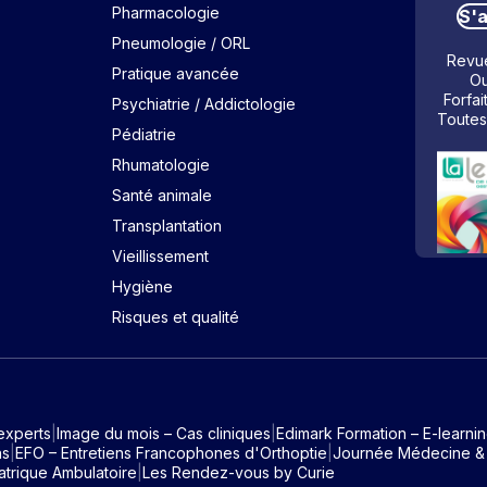
Pharmacologie
S'
Pneumologie / ORL
Revue
Pratique avancée
Ou
Forfai
Psychiatrie / Addictologie
Toutes
Pédiatrie
Rhumatologie
Santé animale
Transplantation
Vieillissement
Hygiène
Risques et qualité
experts
Image du mois – Cas cliniques
Edimark Formation – E-learni
ns
EFO – Entretiens Francophones d'Orthoptie
Journée Médecine &
atrique Ambulatoire
Les Rendez-vous by Curie