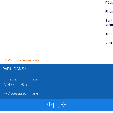
Pédi
Rhum
Sant
anim
Tran
Viei
Voir tous les articles
PARU DANS :
La Lettre du Pneumologue
N° 4 - août 2017
Accès au sommaire