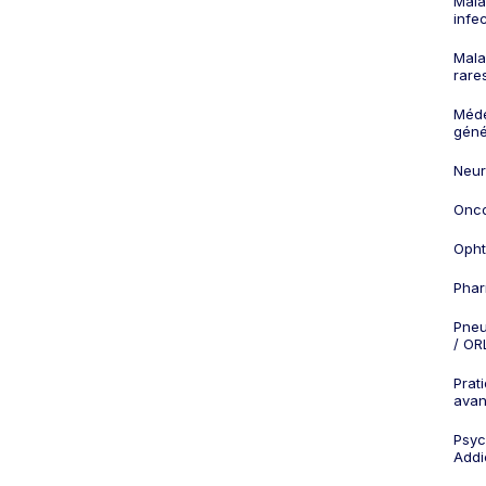
Mala
infe
Mala
rare
Méd
géné
Neur
Onco
Opht
Phar
Pneu
/ OR
Prat
ava
Psych
Addi