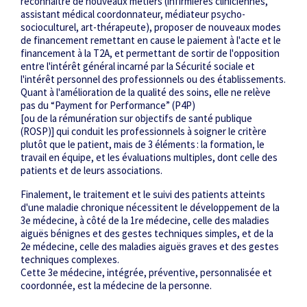
reconnaître de nouveaux métiers (infirmières cliniciennes,
assistant médical coordonnateur, médiateur ­psycho-
socioculturel, art-thérapeute), proposer de nouveaux modes
de financement remettant en cause le paiement à l'acte et le
financement à la T2A, et permettant de sortir de l'opposition
entre l'intérêt général incarné par la Sécurité sociale et
l'intérêt personnel des professionnels ou des établissements.
Quant à l'amélioration de la qualité des soins, elle ne relève
pas du “Payment for Performance” (P4P)
[ou de la rémunération sur objectifs de santé publique
(ROSP)] qui conduit les professionnels à soigner le critère
plutôt que le patient, mais de 3 éléments : la formation, le
travail en équipe, et les évaluations multiples, dont celle des
patients et de leurs associations.
Finalement, le traitement et le suivi des patients atteints
d'une maladie chronique nécessitent le développement de la
3
e
médecine, à côté de la 1
re
médecine, celle des maladies
aiguës bénignes et des gestes techniques simples, et de la
2
e
médecine, celle des maladies aiguës graves et des gestes
techniques complexes.
Cette 3
e
médecine, intégrée, préventive, personnalisée et
coordonnée, est la médecine de la personne.