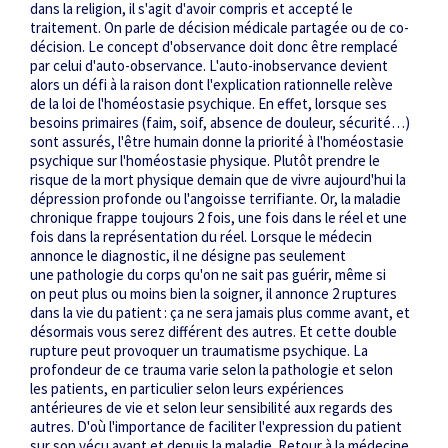
dans la religion, il s'agit d'avoir compris et accepté le
traitement. On parle de décision médicale partagée ou de co-
décision. Le concept d'observance doit donc être remplacé
par celui d'auto-observance. L'auto-inobservance devient
alors un défi à la raison dont l'explication rationnelle relève
de la loi de l'homéostasie psychique. En effet, lorsque ses
besoins primaires (faim, soif, absence de douleur, sécurité…)
sont assurés, l'être humain donne la priorité à l'homéostasie
psychique sur l'homéostasie physique. Plutôt prendre le
risque de la mort physique demain que de vivre aujourd'hui la
dépression profonde ou l'angoisse terrifiante. Or, la maladie
chronique frappe toujours 2 fois, une fois dans le réel et une
fois dans la représentation du réel. Lorsque le médecin
annonce le diagnostic, il ne désigne pas seulement
une pathologie du corps qu'on ne sait pas guérir, même si
on peut plus ou moins bien la soigner, il annonce 2 ruptures
dans la vie du patient : ça ne sera jamais plus comme avant, et
désormais vous serez différent des autres. Et cette double
rupture peut provoquer un traumatisme psychique. La
profondeur de ce trauma varie selon la pathologie et selon
les patients, en particulier selon leurs expériences
antérieures de vie et selon leur sensibilité aux regards des
autres. D'où l'importance de faciliter l'expression du patient
sur son vécu avant et depuis la maladie. Retour à la médecine