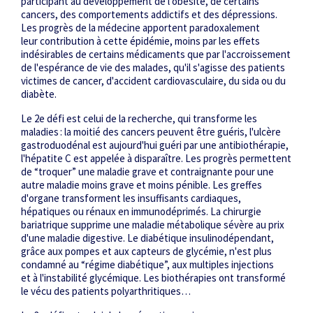
participant au développement de l'obésité, de certains
cancers, des comportements addictifs et des dépressions.
Les progrès de la médecine apportent paradoxalement
leur contribution à cette épidémie, moins par les effets
indésirables de certains médicaments que par l'accroissement
de l'espérance de vie des malades, qu'il s'agisse des patients
victimes de cancer, d'accident cardiovasculaire, du sida ou du
diabète.
Le 2
e
défi est celui de la recherche, qui transforme les
maladies : la moitié des cancers peuvent être guéris, l'ulcère
gastroduodénal est aujourd'hui guéri par une antibiothérapie,
l'hépatite C est appelée à disparaître. Les progrès permettent
de “troquer” une maladie grave et contraignante pour une
autre maladie moins grave et moins pénible. Les greffes
d'organe transforment les insuffisants cardiaques,
hépatiques ou rénaux en immunodéprimés. La chirurgie
bariatrique supprime une maladie métabolique sévère au prix
d'une maladie digestive. Le diabétique insulinodépendant,
grâce aux pompes et aux capteurs de glycémie, n'est plus
condamné au “régime diabétique”, aux multiples injections
et à l'instabilité glycémique. Les biothérapies ont transformé
le vécu des patients polyarthritiques…