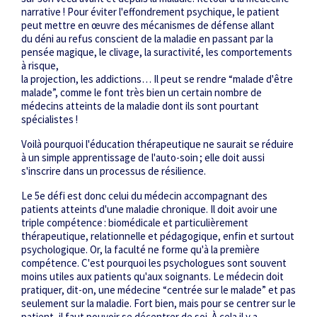
narrative ! Pour éviter l'effondrement psychique, le patient
peut mettre en œuvre des mécanismes de défense allant
du déni au refus conscient de la maladie en passant par la
pensée magique, le clivage, la suractivité, les comportements
à risque,
la projection, les addictions… Il peut se rendre “malade d'être
malade”, comme le font très bien un certain nombre de
médecins atteints de la maladie dont ils sont pourtant
spécialistes !
Voilà pourquoi l'éducation thérapeutique ne saurait se réduire
à un simple apprentissage de l'auto-soin ; elle doit aussi
s'inscrire dans un processus de résilience.
Le 5
e
défi est donc celui du médecin accompagnant des
patients atteints d'une maladie chronique. Il doit avoir une
triple compétence : biomédicale et particulièrement
thérapeutique, relationnelle et pédagogique, enfin et surtout
psychologique. Or, la faculté ne forme qu'à la première
compétence. C'est pourquoi les psychologues sont souvent
moins utiles aux patients qu'aux soignants. Le médecin doit
pratiquer, dit-on, une médecine “centrée sur le malade” et pas
seulement sur la maladie. Fort bien, mais pour se centrer sur le
patient, il faut pouvoir se décentrer de soi. À cela il y a