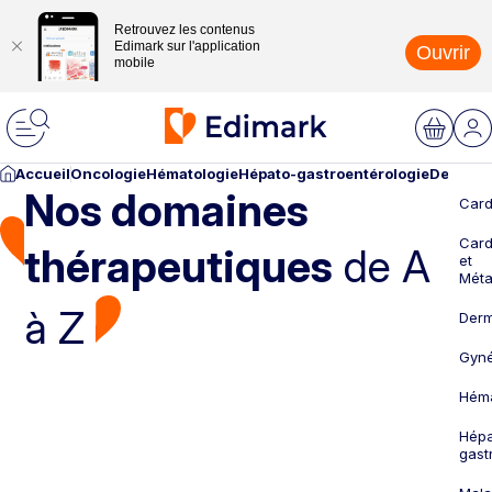
Retrouvez les contenus
Edimark sur l'application
Ouvrir
mobile
Accueil
Oncologie
Hématologie
Hépato-gastroentérologie
Dermato
Nos domaines
Card
Card
thérapeutiques
de A
et
Méta
à Z
Derm
Gyné
Héma
Hépa
gast