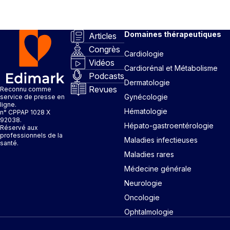
Domaines thérapeutiques
Articles
Congrès
Cardiologie
Vidéos
Cardiorénal et Métabolisme
Podcasts
Dermatologie
Revues
Reconnu comme
Gynécologie
service de presse en
ligne.
Hématologie
n° CPPAP 1028 X
92038.
Hépato-gastroentérologie
Réservé aux
professionnels de la
Maladies infectieuses
santé.
Maladies rares
Médecine générale
Neurologie
Oncologie
Ophtalmologie