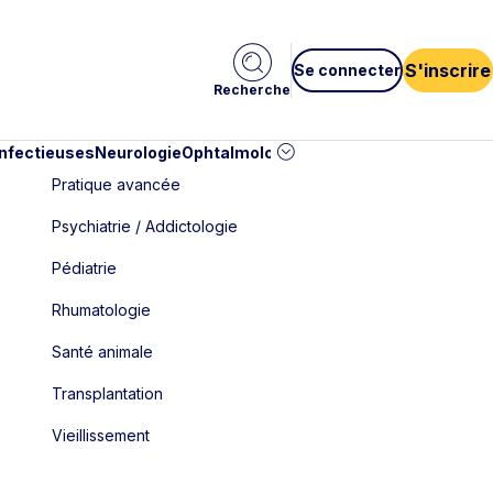
S'inscrire
Se connecter
Recherche
infectieuses
Neurologie
Ophtalmologie
Pédiatrie
Cardiologie
Car
Pratique avancée
Psychiatrie / Addictologie
Pédiatrie
Rhumatologie
Santé animale
Transplantation
Vieillissement