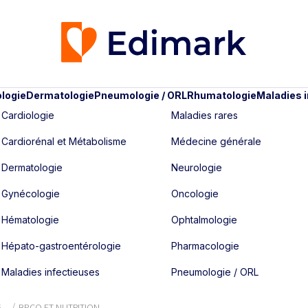
logie
Dermatologie
Pneumologie / ORL
Rhumatologie
Maladies 
Cardiologie
Maladies rares
Cardiorénal et Métabolisme
Médecine générale
Dermatologie
Neurologie
Gynécologie
Oncologie
Hématologie
Ophtalmologie
Hépato-gastroentérologie
Pharmacologie
Maladies infectieuses
Pneumologie / ORL
6
BPCO ET NUTRITION