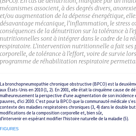
(BPCO). En cas de dénutrition, marquée par un indice
mécanismes associent, à des degrés divers, anorexi
et/ou augmentation de la dépense énergétique, ell
désavantage mécanique, l'inflammation, le stress o
conséquences de la dénutrition sur la tolérance à l'ef
nutritionnelles sont à intégrer dans le cadre de la r
respiratoire. L'intervention nutritionnelle a fait s
corporelle, de tolérance à l'effort, voire de survie lo
programme de réhabilitation respiratoire permettan
La bronchopneumopathie chronique obstructive (BPCO) est la deuxième
aux États-Unis en 2010 (1, 2). En 2001, elle était la cinquième cause de d
malheureusement la perspective d'une augmentation de son incidence 
pauvres, d'ici 2030. C'est pour la BPCO que la communauté médicale s'est
contexte des maladies respiratoires chroniques (3, 4) dans le double bu
modifications de la composition corporelle et, bien sûr,
d'intervenir en espérant modifier l'histoire naturelle de la maladie (5).
FIGURES