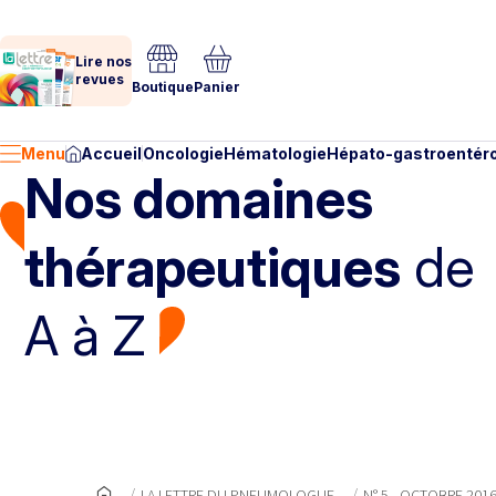
Lire nos
revues
Boutique
Panier
Menu
Accueil
Oncologie
Hématologie
Hépato-gastroentéro
Nos domaines
thérapeutiques
de
A à Z
LA LETTRE DU PNEUMOLOGUE
N° 5 - OCTOBRE 201