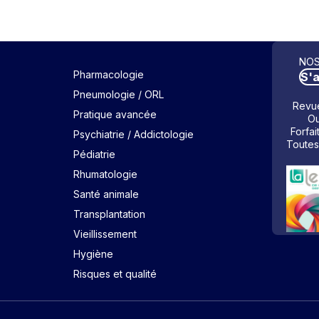
NOS
Pharmacologie
S'
Pneumologie / ORL
Revue
Pratique avancée
Ou
Forfai
Psychiatrie / Addictologie
Toutes
Pédiatrie
Rhumatologie
Santé animale
Transplantation
Vieillissement
Hygiène
Risques et qualité