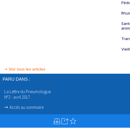
Pédi
Rhum
Sant
anim
Tran
Viei
Voir tous les articles
PARU DANS :
La Lettre du Pneumologue
N°2 - avril 2017
Accès au sommaire