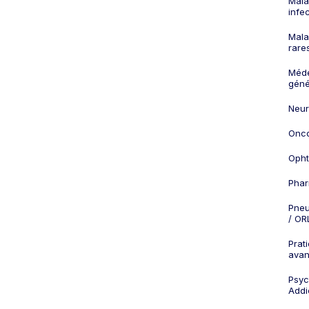
Mala
infe
Mala
rare
Méd
géné
Neur
Onco
Opht
Phar
Pneu
/ OR
Prat
ava
Psych
Addi