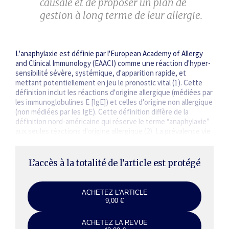
causale et de proposer un plan de
gestion à long terme de leur allergie.
L'anaphylaxie est définie par l'European Academy of Allergy
and Clinical Immunology (EAACI) comme une réaction d'hyper­
sensibilité sévère, systémique, d'apparition rapide, et
mettant potentiellement en jeu le pronostic vital (1). Cette
définition inclut les réactions d'origine allergique (médiées par
les immunoglobulines E [IgE]) et celles d'origine non allergique
(non médiées par les IgE). Cette définition diffère de la
définition nord-américaine qui réserve le terme “anaphylaxie”
aux seules réactions d'origine allergique (2). La prévalence vie
entière est estimée à 0,3 %…
L’accès à la totalité de l’article est protégé
ACHETEZ L'ARTICLE
9,00 €
ACHETEZ LA REVUE