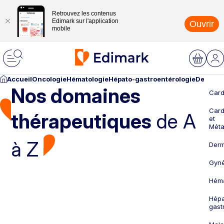
Retrouvez les contenus
Edimark sur l'application
Ouvrir
mobile
Accueil
Oncologie
Hématologie
Hépato-gastroentérologie
Dermato
Nos domaines
Card
Card
thérapeutiques
de A
et
Méta
à Z
Derm
Gyné
Héma
Hépa
gast