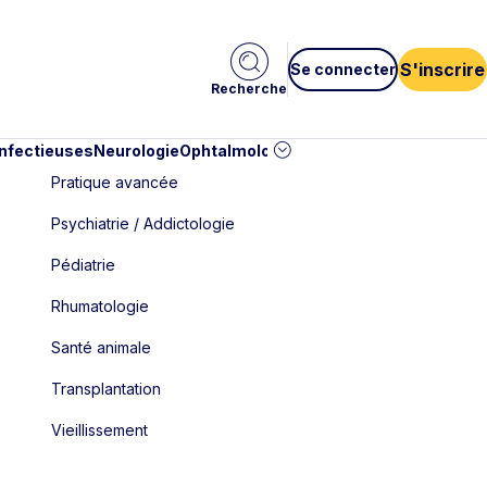
S'inscrire
Se connecter
Recherche
infectieuses
Neurologie
Ophtalmologie
Pédiatrie
Cardiologie
Car
Pratique avancée
Psychiatrie / Addictologie
Pédiatrie
Rhumatologie
Santé animale
Transplantation
Vieillissement