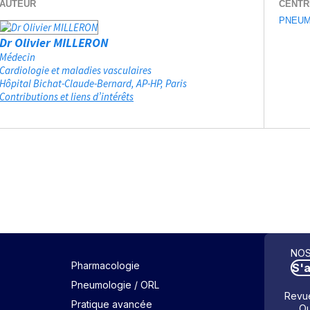
AUTEUR
CENTR
PNEUM
Dr Olivier MILLERON
Médecin
Cardiologie et maladies vasculaires
Hôpital Bichat-Claude-Bernard, AP-HP
Paris
Contributions et liens d’intérêts
NOS
Pharmacologie
S'
Pneumologie / ORL
Revue
Pratique avancée
Ou