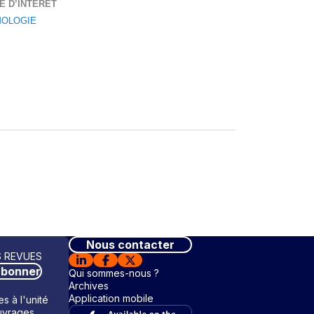
E D’INTÉRÊT
OLOGIE
Nous contacter
 REVUES
abonner
Qui sommes-nous ?
Archives
Application mobile
s à l'unité
vrages