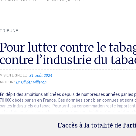
TRIBUNE
Pour lutter contre le tabag
contre l’industrie du taba
31 août 2024
MIS EN LIGNE LE
Dr Olivier Milleron
AUTEUR
En dépit des ambitions affichées depuis de nombreuses années par les p
70 000 décès par an en France. Ces données sont bien connues et sont d’
par les industriels du tabac. Pourtant, sa consommation reste important
la 1re fois, après 5 ans de baisse d’une ampleur inédite, Santé publiqu
L’accès à la totalité de l’ar