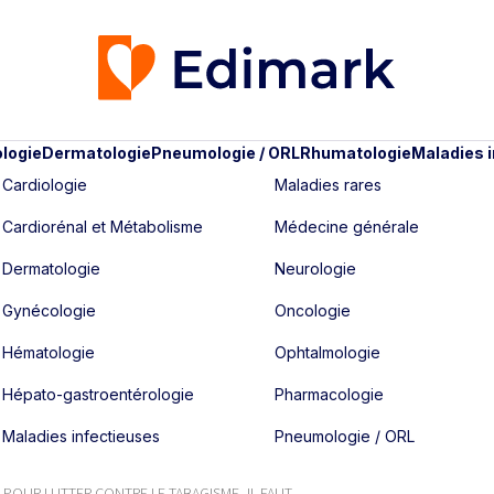
logie
Dermatologie
Pneumologie / ORL
Rhumatologie
Maladies 
Cardiologie
Maladies rares
Cardiorénal et Métabolisme
Médecine générale
Dermatologie
Neurologie
Gynécologie
Oncologie
Hématologie
Ophtalmologie
Hépato-gastroentérologie
Pharmacologie
Maladies infectieuses
Pneumologie / ORL
POUR LUTTER CONTRE LE TABAGISME, IL FAUT ...