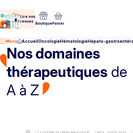
Lire nos
revues
Boutique
Panier
Menu
Accueil
Oncologie
Hématologie
Hépato-gastroentéro
Nos domaines
thérapeutiques
de
A à Z
LA LETTRE DU PNEUMOLOGUE
N° 4 - AOÛT 2024