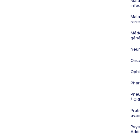
Mala
infe
Mala
rare
Méd
géné
Neur
Onco
Opht
Phar
Pneu
/ OR
Prat
ava
Psych
Addi