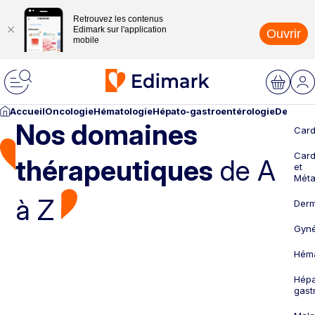
Retrouvez les contenus
Edimark sur l'application
Ouvrir
mobile
Accueil
Oncologie
Hématologie
Hépato-gastroentérologie
Dermato
Nos domaines
Card
Card
thérapeutiques
de A
et
Méta
à Z
Derm
Gyné
Héma
Hépa
gast