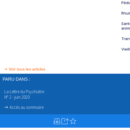
Pédi
Rhum
Sant
anim
Tran
Viei
Voir tous les articles
PARU DANS :
La Lettre du Psychiatre
N° 2 - juin 2020
Accès au sommaire