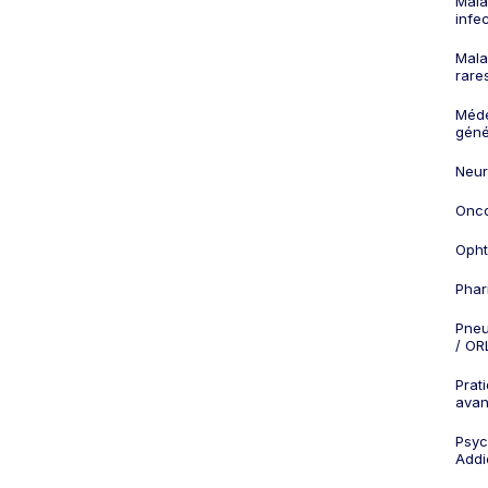
Mala
infe
Mala
rare
Méd
géné
Neur
Onco
Opht
Phar
Pneu
/ OR
Prat
ava
Psych
Addi