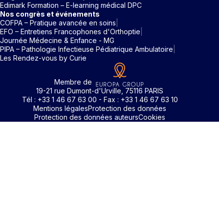
Edimark Formation – E-learning médical DPC
Nos congrès et événements
COFPA – Pratique avancée en soins
EFO – Entretiens Francophones d'Orthoptie
Journée Médecine & Enfance - MG
PIPA – Pathologie Infectieuse Pédiatrique Ambulatoire
Les Rendez-vous by Curie
Membre de
19-21 rue Dumont-d'Urville, 75116 PARIS
Tél : +33 1 46 67 63 00 - Fax : +33 1 46 67 63 10
Mentions légales
Protection des données
Protection des données auteurs
Cookies
Identifiant / Mot de passe oubli
Pour accéder aux contenus publiés sur Edimark.fr vous dev
posséder un compte et vous identifier au moyen d’un email e
Déjà inscrit(e)
Déjà inscrit(e)
Pas encore inscrit(e) ?
Pas encore inscrit(e) ?
Vous avez oublié votre mot de passe ?
d’un mot de passe. L’email est celui que vous avez renseigné
Merci de saisir votre e-mail. Vous recevrez un message
lors de votre inscription ou de votre abonnement à l’une de 
Connectez-vous à votre compte
Connectez-vous à votre compte
pour réinitialiser votre mot de passe.
publications. Si toutefois vous ne vous souvenez plus de vos
identifiants, veuillez nous contacter en cliquant
ici
.
Votre adresse email
Votre adresse email