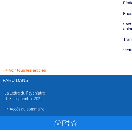
Pédi
Rhum
Sant
anim
Tran
Viei
Voir tous les articles
PARU DANS :
La Lettre du Psychiatre
N° 3 - septembre 2021
Accès au sommaire