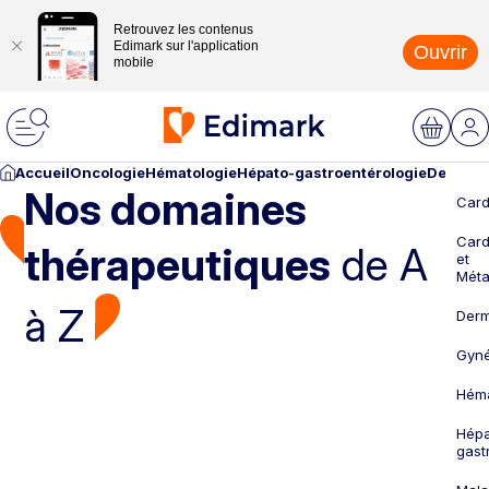
Retrouvez les contenus
Edimark sur l'application
Ouvrir
mobile
Accueil
Oncologie
Hématologie
Hépato-gastroentérologie
Dermato
Nos domaines
Card
Card
thérapeutiques
de A
et
Méta
à Z
Derm
Gyné
Héma
Hépa
gast