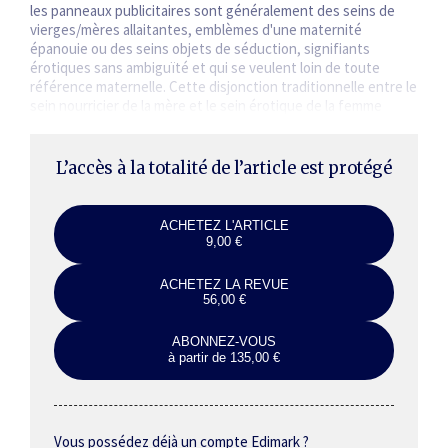
les panneaux publicitaires sont généralement des seins de
vierges/mères allaitantes, emblèmes d'une maternité
épanouie ou des seins objets de séduction, signifiants
érotiques sans ambiguïté et qui se veulent loin de toute
référence maternelle. Cette disjonction traditionnelle entre le
sein nourricier de la mère et le sein érotique de la femme
interroge certes des fantasmes…
L’accès à la totalité de l’article est protégé
ACHETEZ L'ARTICLE
9,00 €
ACHETEZ LA REVUE
56,00 €
ABONNEZ-VOUS
à partir de 135,00 €
Vous possédez déjà un compte Edimark ?