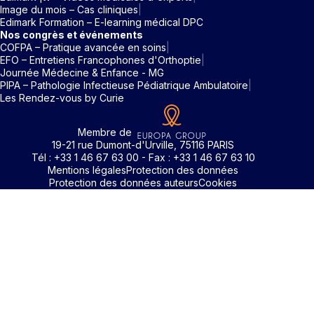
Image du mois – Cas cliniques
Edimark Formation – E-learning médical DPC
Nos congrès et événements
COFPA – Pratique avancée en soins
EFO – Entretiens Francophones d'Orthoptie
Journée Médecine & Enfance - MG
PIPA – Pathologie Infectieuse Pédiatrique Ambulatoire
Les Rendez-vous by Curie
Membre de
19-21 rue Dumont-d'Urville, 75116 PARIS
Tél : +33 1 46 67 63 00 - Fax : +33 1 46 67 63 10
Mentions légales
Protection des données
Protection des données auteurs
Cookies
Identifiant / Mot de passe oubli
Pour accéder aux contenus publiés sur Edimark.fr vous dev
posséder un compte et vous identifier au moyen d’un email e
Déjà inscrit(e)
Déjà inscrit(e)
Pas encore inscrit(e) ?
Pas encore inscrit(e) ?
Vous avez oublié votre mot de passe ?
d’un mot de passe. L’email est celui que vous avez renseigné
Merci de saisir votre e-mail. Vous recevrez un message
lors de votre inscription ou de votre abonnement à l’une de 
Connectez-vous à votre compte
Connectez-vous à votre compte
pour réinitialiser votre mot de passe.
publications. Si toutefois vous ne vous souvenez plus de vos
identifiants, veuillez nous contacter en cliquant
ici
.
Votre adresse email
Votre adresse email