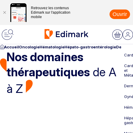
Retrouvez les contenus
Edimark sur l'application
Ouvrir
mobile
Accueil
Oncologie
Hématologie
Hépato-gastroentérologie
Dermato
Nos domaines
Card
Card
thérapeutiques
de A
et
Méta
à Z
Derm
Gyné
Héma
Hépa
gast