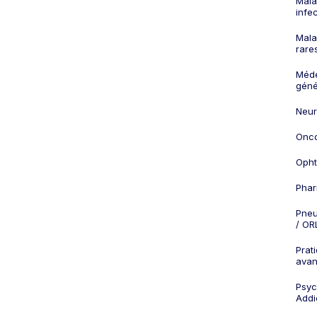
Mala
infe
Mala
rare
Méd
géné
Neur
Onco
Opht
Phar
Pneu
/ OR
Prat
ava
Psych
Addi