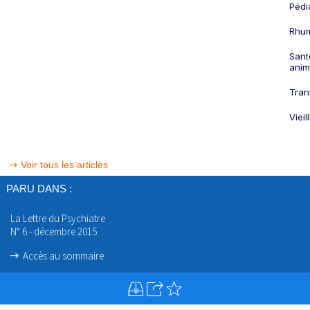
Pédi
Rhum
Sant
anim
Tran
Viei
Voir tous les articles
PARU DANS :
La Lettre du Psychiatre
N° 6 - décembre 2015
Accès au sommaire